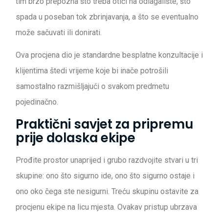
tim brzo prepozna što treba otići na odlagalište, što
spada u poseban tok zbrinjavanja, a što se eventualno
može sačuvati ili donirati.
Ova procjena dio je standardne besplatne konzultacije i
klijentima štedi vrijeme koje bi inače potrošili
samostalno razmišljajući o svakom predmetu
pojedinačno.
Praktični savjet za pripremu
prije dolaska ekipe
Prođite prostor unaprijed i grubo razdvojite stvari u tri
skupine: ono što sigurno ide, ono što sigurno ostaje i
ono oko čega ste nesigurni. Treću skupinu ostavite za
procjenu ekipe na licu mjesta. Ovakav pristup ubrzava