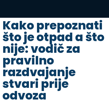
Kako prepoznati
što je otpad a što
nije: vodič za
pravilno
razdvajanje
stvari prije
odvoza