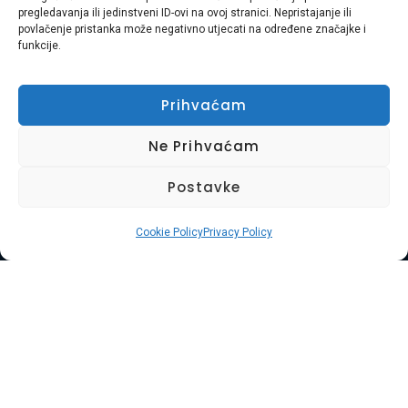
pregledavanja ili jedinstveni ID-ovi na ovoj stranici. Nepristajanje ili
povlačenje pristanka može negativno utjecati na određene značajke i
Tagged
baterije zbrinjavanje
,
bijela tehnika
,
čišćenje garaže
,
funkcije.
čišćenje podruma
,
čišćenje tavana
,
donacija namještaja
,
e otpad
,
ekološki odvoz
,
glomazni otpad
,
građevinska šuta
,
hitni odvoz
Prihvaćam
otpada
,
kemikalije zbrinjavanje
,
Odvoz Otpada
,
odvoz otpada
Ne Prihvaćam
istra
,
odvoz otpada pgž
,
odvoz otpada rijeka
,
opasan otpad
,
procjena otpada
,
razdvajanje otpada
,
recikliranje
,
štemanje
,
što je
Postavke
otpad
,
usluga braća
,
zbrinjavanje otpada
Cookie Policy
Privacy Policy