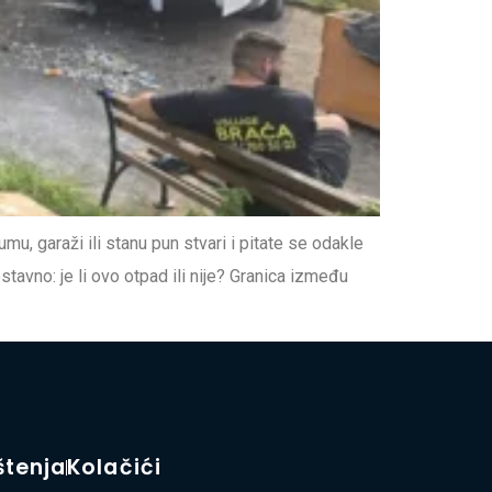
u, garaži ili stanu pun stvari i pitate se odakle
stavno: je li ovo otpad ili nije? Granica između
štenja
Kolačići