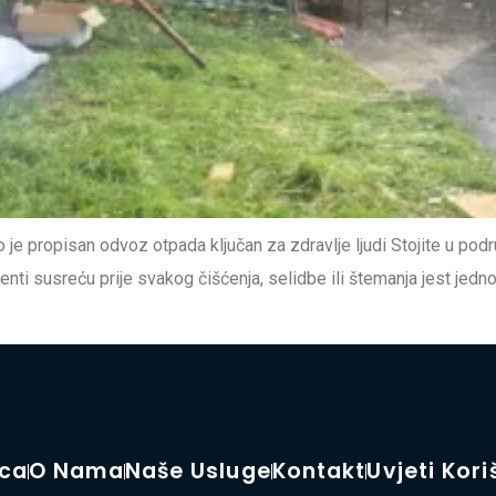
 propisan odvoz otpada ključan za zdravlje ljudi Stojite u podrum
enti susreću prije svakog čišćenja, selidbe ili štemanja jest jedno
ica
O Nama
Naše Usluge
Kontakt
Uvjeti Kori