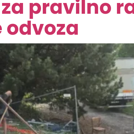
č za pravilno 
je odvoza