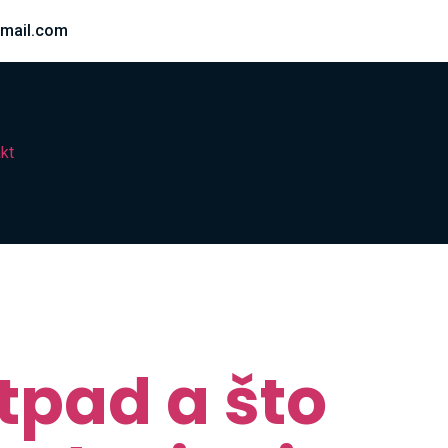
mail.com
kt
tpad a što