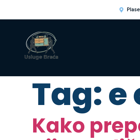
Plase
Tag:
e
Kako prepo