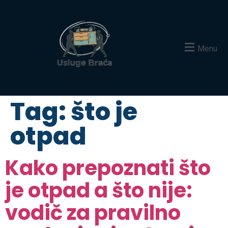
Menu
Tag:
što je
otpad
Kako prepoznati što
je otpad a što nije:
vodič za pravilno