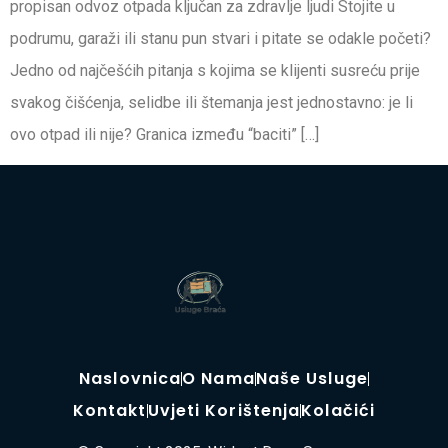
propisan odvoz otpada ključan za zdravlje ljudi Stojite u
podrumu, garaži ili stanu pun stvari i pitate se odakle početi?
Jedno od najčešćih pitanja s kojima se klijenti susreću prije
svakog čišćenja, selidbe ili štemanja jest jednostavno: je li
ovo otpad ili nije? Granica između “baciti” […]
Naslovnica
O Nama
Naše Usluge
Kontakt
Uvjeti Korištenja
Kolačići