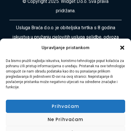
© Copyright 2025. Widget D.o.o. Sva prava
pridržana.
Usluga Braća d.o.o. je obiteljska tvrtka s 8 godina
iskustva u pružanju cjelovitih usluga selidbe, odvoza
otpada, čišćenja i uređenja okoliša diljem
Upravljanje pristankom
Primorsko-goranske županije i Istre. Naša misija je
Da bismo pružili najbolja iskustva, koristimo tehnologije poput kolačića za
vaša bezbrižnost i zadovoljstvo.
pohranu i/ili pristup informacijama o uređaju. Pristanak na ove tehnologije
omogućit će nam obradu podataka kao što su ponašanje prilikom
pregledavanja ili jedinstveni ID-ovi na ovoj stranici. Nepristajanje ili
Adresa:
Plase 45, 51000 RIJEKA
povlačenje pristanka može negativno utjecati na određene značajke i
funkcije.
Telefon:
+385 97 728 8936
E-mail:
Hasibmurtez11@gmail.com
Prihvaćam
Ne Prihvaćam