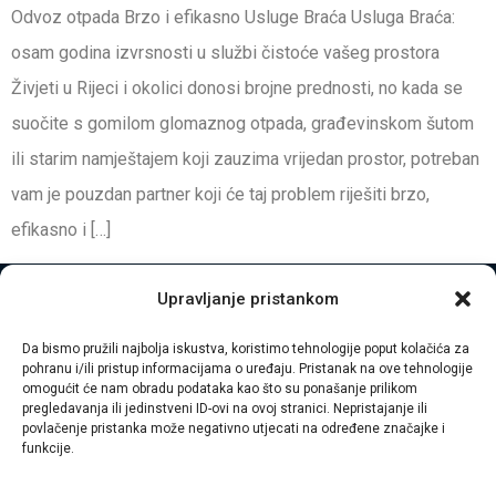
Odvoz otpada Brzo i efikasno Usluge Braća Usluga Braća:
osam godina izvrsnosti u službi čistoće vašeg prostora
Živjeti u Rijeci i okolici donosi brojne prednosti, no kada se
suočite s gomilom glomaznog otpada, građevinskom šutom
ili starim namještajem koji zauzima vrijedan prostor, potreban
vam je pouzdan partner koji će taj problem riješiti brzo,
efikasno i […]
Upravljanje pristankom
Da bismo pružili najbolja iskustva, koristimo tehnologije poput kolačića za
pohranu i/ili pristup informacijama o uređaju. Pristanak na ove tehnologije
omogućit će nam obradu podataka kao što su ponašanje prilikom
pregledavanja ili jedinstveni ID-ovi na ovoj stranici. Nepristajanje ili
povlačenje pristanka može negativno utjecati na određene značajke i
funkcije.