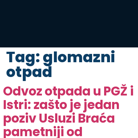
Tag:
glomazni
otpad
Odvoz otpada u PGŽ i
Istri: zašto je jedan
poziv Usluzi Braća
pametniji od