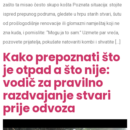
zašto ta misao često skupo košta Poznata situacija: stojite
ispred prepunog podruma, gledate u hrpu starih stvari, šutu
od prošlogodišnje renovacije ili glomazni namještaj koji ne
zna kuda, i pomislite: “Mogu ja to sam.” Uzmete par vreća,
pozovete prijatelja, pokušate natovariti kombi i shvatite […]
Kako prepoznati što
je otpad a što nije:
vodič za pravilno
razdvajanje stvari
prije odvoza