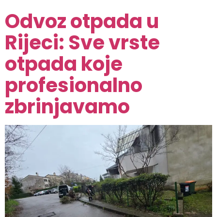
Odvoz otpada u
Rijeci: Sve vrste
otpada koje
profesionalno
zbrinjavamo