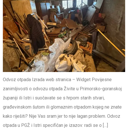
Odvoz otpada Izrada web stranica – Widget Povijesne
zanimljivosti o odvozu otpada Živite u Primorsko-goranskoj
županiji ili Istri i suočavate se s hrpom starih stvari,
građevinskom šutom ili glomaznim otpadom kojeg ne znate
kako riješiti? Nije Vas sram jer to nije lagan problem. Odvoz
otpada u PGŽ i Istri specifičan je izazov: radi se o […]