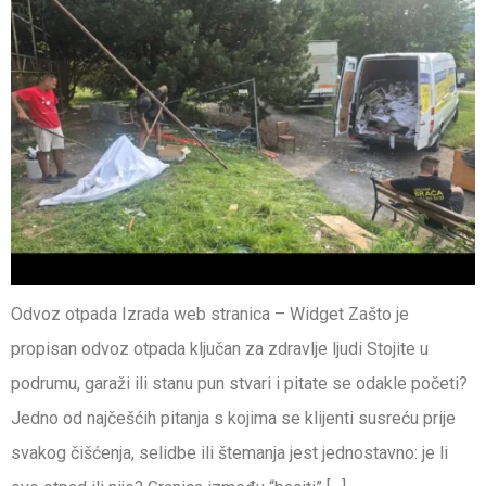
Odvoz otpada Izrada web stranica – Widget Zašto je
propisan odvoz otpada ključan za zdravlje ljudi Stojite u
podrumu, garaži ili stanu pun stvari i pitate se odakle početi?
Jedno od najčešćih pitanja s kojima se klijenti susreću prije
svakog čišćenja, selidbe ili štemanja jest jednostavno: je li