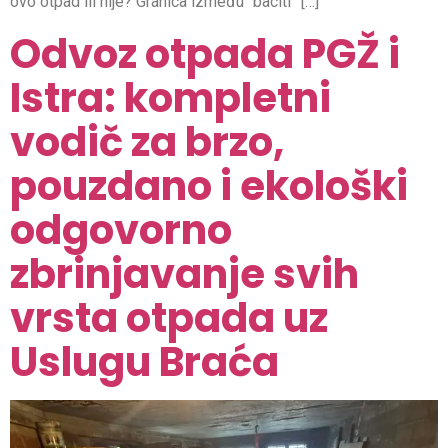
ovo otpad ili nije? Granica između “baciti” […]
Odvoz otpada PGŽ i
Istra: kompletni
vodič za brzo,
pouzdano i ekološki
odgovorno
zbrinjavanje svih
vrsta otpada uz
Uslugu Braća