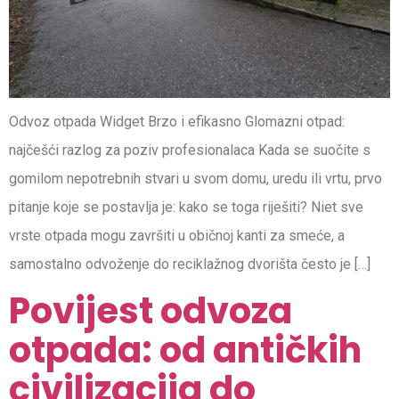
Odvoz otpada Widget Brzo i efikasno Glomazni otpad:
najčešći razlog za poziv profesionalaca Kada se suočite s
gomilom nepotrebnih stvari u svom domu, uredu ili vrtu, prvo
pitanje koje se postavlja je: kako se toga riješiti? Niet sve
vrste otpada mogu završiti u običnoj kanti za smeće, a
samostalno odvoženje do reciklažnog dvorišta često je […]
Povijest odvoza
otpada: od antičkih
civilizacija do