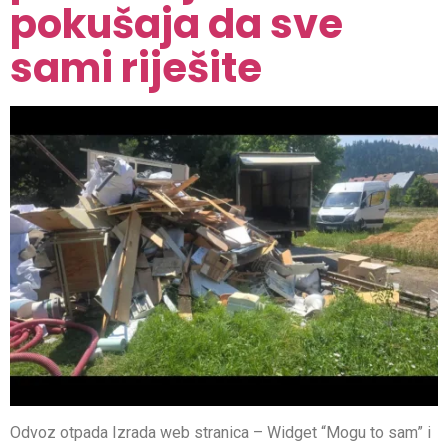
pokušaja da sve
sami riješite
Odvoz otpada Izrada web stranica – Widget “Mogu to sam” i