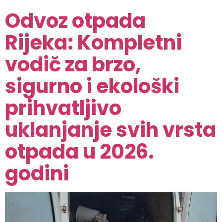
Odvoz otpada
Rijeka: Kompletni
vodič za brzo,
sigurno i ekološki
prihvatljivo
uklanjanje svih vrsta
otpada u 2026.
godini