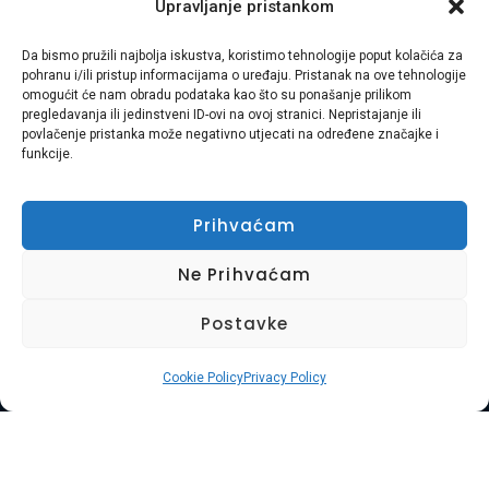
Upravljanje pristankom
Usluge Braća Brzo i efikasno Umag Plava Laguna Od Umaga
Da bismo pružili najbolja iskustva, koristimo tehnologije poput kolačića za
do Rijeke: Kako Smo U Plavoj Laguni Uklonili Više od Tona
pohranu i/ili pristup informacijama o uređaju. Pristanak na ove tehnologije
omogućit će nam obradu podataka kao što su ponašanje prilikom
Nereda Kada planirate veliki događaj, adaptaciju ili generalno
pregledavanja ili jedinstveni ID-ovi na ovoj stranici. Nepristajanje ili
čišćenje turističkog objekta, posljednja stvar koju želite je da
povlačenje pristanka može negativno utjecati na određene značajke i
funkcije.
Vas koči neuredan otpad. Nedavno nas je pozvala velika
turistička kompanija u Plavoj Laguni u Umagu. Trebali […]
Prihvaćam
Ne Prihvaćam
Postavke
Cookie Policy
Privacy Policy
Naslovnica
O Nama
Naše Usluge