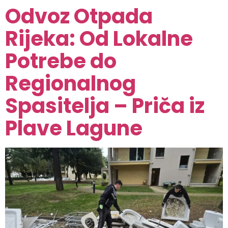
Odvoz Otpada
Rijeka: Od Lokalne
Potrebe do
Regionalnog
Spasitelja – Priča iz
Plave Lagune