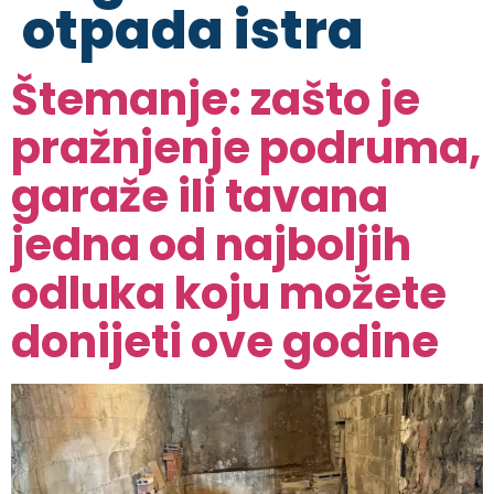
otpada istra
Štemanje: zašto je
pražnjenje podruma,
garaže ili tavana
jedna od najboljih
odluka koju možete
donijeti ove godine