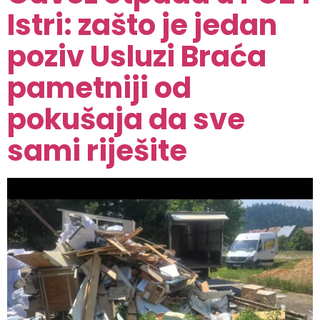
Istri: zašto je jedan
poziv Usluzi Braća
pametniji od
pokušaja da sve
sami riješite