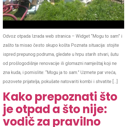
Odvoz otpada Izrada web stranica – Widget “Mogu to sam” i
zašto ta misao često skupo košta Poznata situacija: stojite
ispred prepunog podruma, gledate u hrpu starih stvari, šutu
od prošlogodišnje renovacije ili glomazni namještaj koji ne
zna kuda, i pomislite: “Mogu ja to sam.” Uzmete par vreća,
pozovete prijatelja, pokušate natovariti kombi i shvatite […]
Kako prepoznati što
je otpad a što nije:
vodič za pravilno