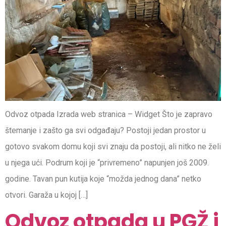
Odvoz otpada Izrada web stranica – Widget Što je zapravo
štemanje i zašto ga svi odgađaju? Postoji jedan prostor u
gotovo svakom domu koji svi znaju da postoji, ali nitko ne želi
u njega ući. Podrum koji je “privremeno” napunjen još 2009.
godine. Tavan pun kutija koje “možda jednog dana” netko
otvori. Garaža u kojoj […]
Odvoz otpada u PGŽ i