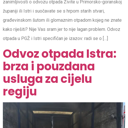
zanimljivosti o odvozu otpada Živite u Primorsko-goranskoj
županiji ili Istri i suočavate se s hrpom starih stvari,
građevinskom šutom ili glomaznim otpadom kojeg ne znate
kako riješiti? Nije Vas sram jer to nije lagan problem. Odvoz
otpada u PGŽ i Istri specifičan je izazov: radi se o […]
Odvoz otpada Istra:
brza i pouzdana
usluga za cijelu
regiju