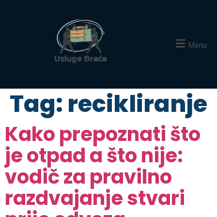
Menu
Tag:
recikliranje
Kako prepoznati što
je otpad a što nije:
vodič za pravilno
razdvajanje stvari