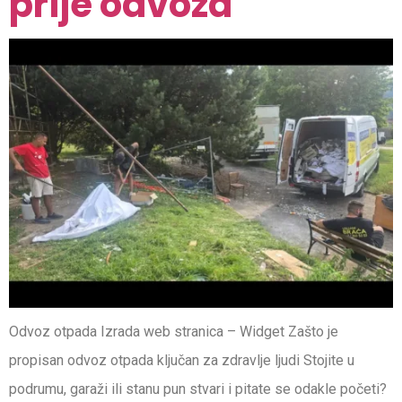
prije odvoza
Odvoz otpada Izrada web stranica – Widget Zašto je
propisan odvoz otpada ključan za zdravlje ljudi Stojite u
podrumu, garaži ili stanu pun stvari i pitate se odakle početi?