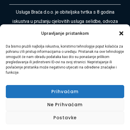
Usluga Braća d.o.o. je obiteljska tvrtka s 8 godina
iskustva u pružanju cjelovitih usluga selidbe, odvoza
otpada, čišćenja i uređenja okoliša diljem
Upravljanje pristankom
Primorsko-goranske županije i Istre. Naša misija je
Da bismo pružili najbolja iskustva, koristimo tehnologije poput kolačića za
vaša bezbrižnost i zadovoljstvo.
pohranu i/ili pristup informacijama o uređaju. Pristanak na ove tehnologije
omogućit će nam obradu podataka kao što su ponašanje prilikom
Adresa:
Plase 45, 51000 RIJEKA
pregledavanja ili jedinstveni ID-ovi na ovoj stranici. Nepristajanje ili
povlačenje pristanka može negativno utjecati na određene značajke i
funkcije.
Telefon:
+385 97 728 8936
E-mail:
Hasibmurtez11@gmail.com
Prihvaćam
Ne Prihvaćam
Postavke
Widget D.o.o.