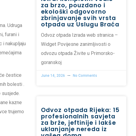
za brzo, pouzdano i
ekološki odgovorno
zbrinjavanje svih vrsta
otpada uz Uslugu Braća
ama. Udruga
, furani i
Odvoz otpada Izrada web stranica –
 i nakupljaju
Widget Povijesne zanimljivosti o
oremećajima
odvozu otpada Živite u Primorsko-
goranskoj
eće čestice
June 14, 2026
No Comments
čnih bolesti
.
e susjede.
čane kazne
Odvoz otpada Rijeka: 15
ovce trujemo
profesionalnih savjeta
za brže, jeftinije i lakše
uklanjanje nereda iz
vašeg doma