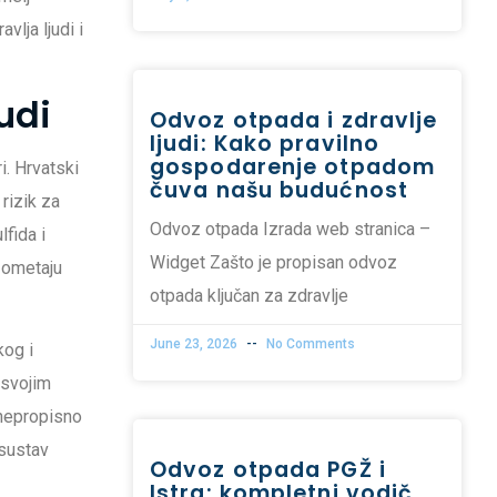
lja ljudi i
udi
Odvoz otpada i zdravlje
ljudi: Kako pravilno
gospodarenje otpadom
i. Hrvatski
čuva našu budućnost
rizik za
Odvoz otpada Izrada web stranica –
fida i
Widget Zašto je propisan odvoz
i ometaju
otpada ključan za zdravlje
June 23, 2026
No Comments
kog i
, svojim
e nepropisno
 sustav
Odvoz otpada PGŽ i
Istra: kompletni vodič