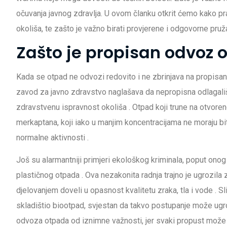
očuvanja javnog zdravlja. U ovom članku otkrit ćemo kako pra
okoliša, te zašto je važno birati provjerene i odgovorne pruž
Zašto je propisan odvoz o
Kada se otpad ne odvozi redovito i ne zbrinjava na propisan n
zavod za javno zdravstvo naglašava da nepropisna odlagališta
zdravstvenu ispravnost okoliša
. Otpad koji trune na otvor
merkaptana, koji iako u manjim koncentracijama ne moraju bit
normalne aktivnosti
.
Još su alarmantniji primjeri ekološkog kriminala, poput on
plastičnog otpada
. Ova nezakonita radnja trajno je ugrozila zd
djelovanjem doveli u opasnost kvalitetu zraka, tla i vode
. S
skladištio biootpad, svjestan da takvo postupanje može ugroz
odvoza otpada od iznimne važnosti, jer svaki propust može i