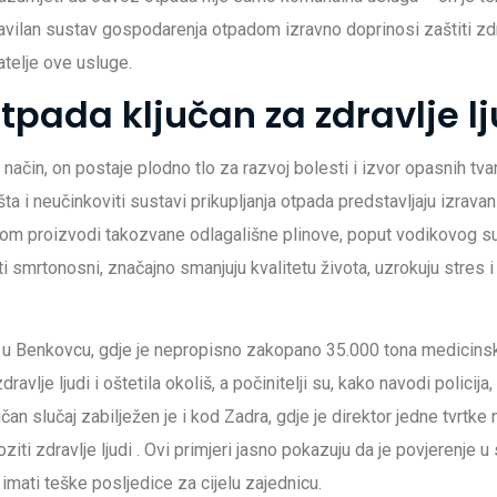
vilan sustav gospodarenja otpadom izravno doprinosi zaštiti zdrav
atelje ove usluge.
tpada ključan za zdravlje lj
ačin, on postaje plodno tlo za razvoj bolesti i izvor opasnih tvar
 i neučinkoviti sustavi prikupljanja otpada predstavljaju izravan 
enom proizvodi takozvane odlagališne plinove, poput vodikovog sul
i smrtonosni, značajno smanjuju kvalitetu života, uzrokuju stres 
og u Benkovcu, gdje je nepropisno zakopano 35.000 tona medicins
ravlje ljudi i oštetila okoliš, a počinitelji su, kako navodi policija
ličan slučaj zabilježen je i kod Zadra, gdje je direktor jedne tvrtk
iti zdravlje ljudi
. Ovi primjeri jasno pokazuju da je povjerenje u
mati teške posljedice za cijelu zajednicu.