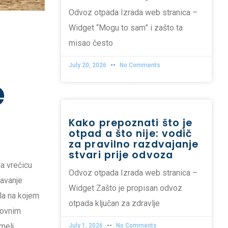
Odvoz otpada Izrada web stranica –
Widget “Mogu to sam” i zašto ta
misao često
July 20, 2026
No Comments
e
Kako prepoznati što je
otpad a što nije: vodič
za pravilno razdvajanje
stvari prije odvoza
a vrećicu
Odvoz otpada Izrada web stranica –
javanje
Widget Zašto je propisan odvoz
tla na kojem
otpada ključan za zdravlje
rovnim
melj
July 1, 2026
No Comments