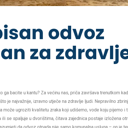
pisan odvoz
an za zdravlj
o ga bacite u kantu? Za većinu nas, priča završava trenutkom kad
što je najvažnije, izravno utječe na zdravlje ljudi. Nepravilno zbrin
a može ugroziti kvalitetu zraka koji udišemo, vode koju pijemo i 
li se spaljuje u dvorištima, čitava zajednica postaje izložena ot
 razumjeti da odvoz otpada nije samo komunalna usluga – on je te