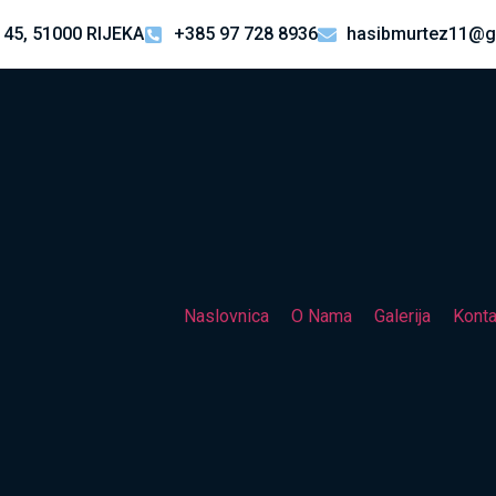
 45, 51000 RIJEKA
+385 97 728 8936
hasibmurtez11@g
Naslovnica
O Nama
Galerija
Konta