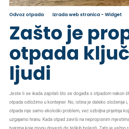
Odvoz otpada
Izrada web stranica - Widget
Zašto je pro
otpada ključ
ljudi
Jeste li se ikada zapitali što se događa s otpadom nakon št
otpada odložimo u kontejner. No, istina je daleko složenija i, 
otpada nije samo ekološki problem, već ozbiljna prijetnja koj
uzgajamo hranu. Kada otpad završi na nepropisnim mjestima i
tvarima koje mogu dovesti do teških bolesti. Zato je važno