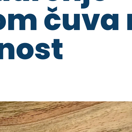
om čuva 
nost