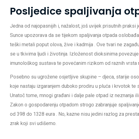
Posljedice spaljivanja ot
Jedna od najopasnijih i, nažalost, još uvijek prisutnih praks
Sunce upozorava da se tijekom spaljivanja otpada oslobađa čit
teški metali poput olova, žive i kadmija
. Ove tvari ne zagađu
se u tkivima ljudi i životinja. Izloženost dioksinima povez
imunološkog sustava te povećanim rizikom od raznih vrsta
Posebno su ugrožene osjetljive skupine – djeca, starije os
koje nastaju izgaranjem duboko prodiru u pluća i krvotok te
Unatoč tome, mnogi građani i dalje pale otpad iz neznanja il
Zakon o gospodarenju otpadom strogo zabranjuje spaljivanj
od 398 do 1328 eura
. No, kazne nisu jedini razlog za pres
zrak koji svi udišemo.