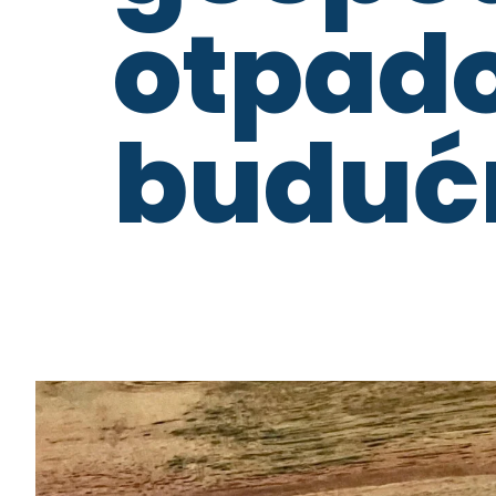
otpad
buduć