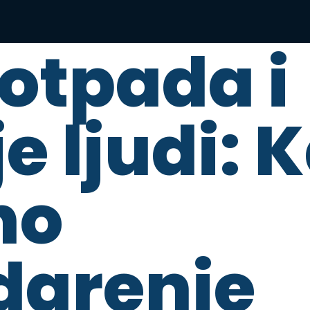
otpada i
e ljudi: 
no
darenje