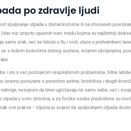
pada po zdravlje ljudi
i jest spaljivanje otpada u domaćinstvima ili na otvorenim površin
av niz izrazito opasnih tvari, među kojima su najštetniji dioksini
ju samo zrak, već se talože u tlu i vodi, ulaze u prehrambeni lanac
uje se s teškim bolestima dišnog sustava, srčanim oboljenjima, p
 raka
.
obe i oni s već postojećim respiratornim problemima. Sitne lebd
 su izravno povezane s porastom astme, bronhitisa i drugih kroni
i nebrige, nesvjesni da time ugrožavaju ne samo sebe, već i svoj
e otpada u svim oblicima, a za fizičke osobe predviđene su nov
tanak ove prakse – ključna je svijest da spaljivanjem otpada dosl