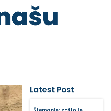
našu
Latest Post
Štemanje: zašto je