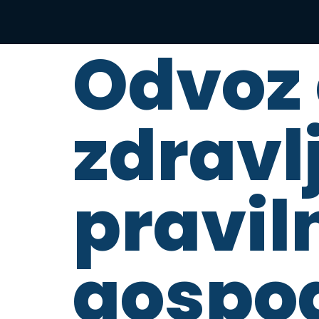
Odvoz 
zdravlj
pravil
gospo