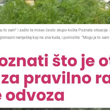
to sam” i zašto ta misao često skupo košta Poznata situacija: 
i glomazni namještaj koji ne zna kuda, i pomislite: “Mogu ja to sa
znati što je o
č za pravilno 
je odvoza