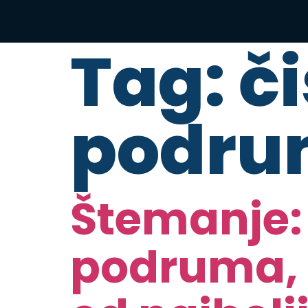
Tag:
č
podru
Štemanje: 
podruma, g