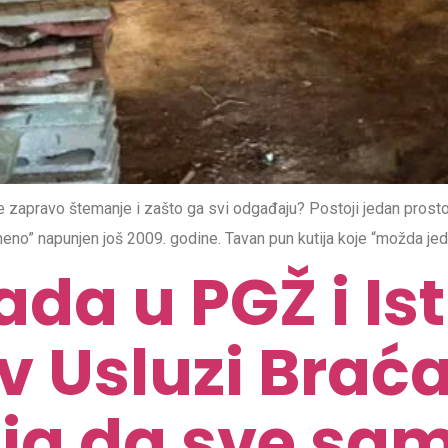
 zapravo štemanje i zašto ga svi odgađaju? Postoji jedan prosto
remeno” napunjen još 2009. godine. Tavan pun kutija koje “možda jed
a u PGŽ i Istr
v Usluzi Brać
a da sve sami