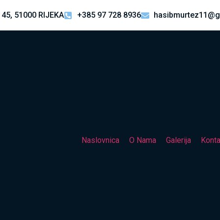
 45, 51000 RIJEKA
+385 97 728 8936
hasibmurtez11@g
Naslovnica
O Nama
Galerija
Konta