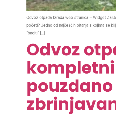
Odvoz otpada Izrada web stranica – Widget Zašto je
početi? Jedno od najčešćih pitanja s kojima se klij
“baciti” […]
Odvoz otpa
kompletni 
pouzdano 
zbrinjavan