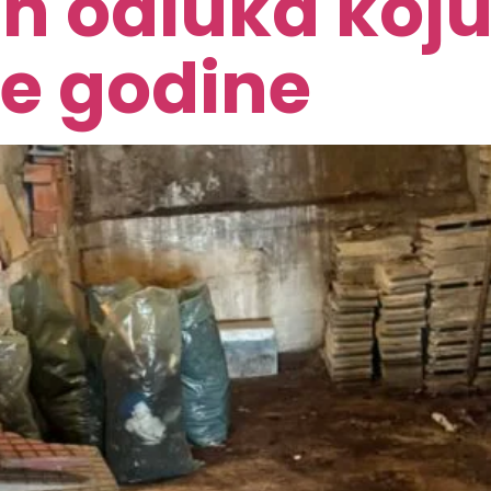
ih odluka koj
ve godine