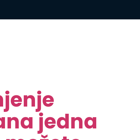
njenje
vana jedna