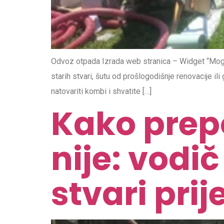
Odvoz otpada Izrada web stranica – Widget “Mogu 
starih stvari, šutu od prošlogodišnje renovacije il
natovariti kombi i shvatite […]
Kako prepo
nije: vodi
stvari pri