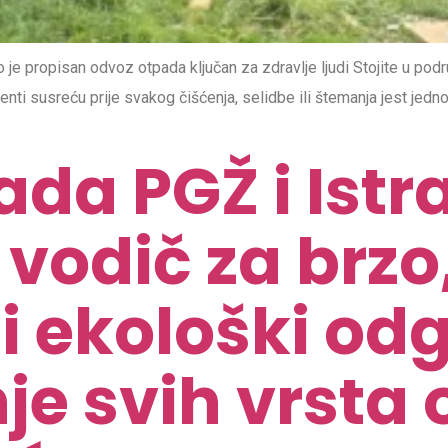
 propisan odvoz otpada ključan za zdravlje ljudi Stojite u podrum
enti susreću prije svakog čišćenja, selidbe ili štemanja jest jedno
da PGŽ i Istra
vodič za brzo
i ekološki od
je svih vrsta