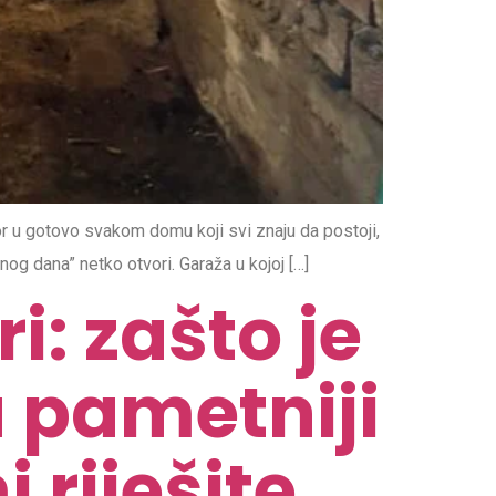
r u gotovo svakom domu koji svi znaju da postoji,
nog dana” netko otvori. Garaža u kojoj […]
i: zašto je
a pametniji
 riješite