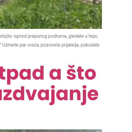
stojite ispred prepunog podruma, gledate u hrpu
m.” Uzmete par vreća, pozovete prijatelja, pokušate
tpad a što
razdvajanje