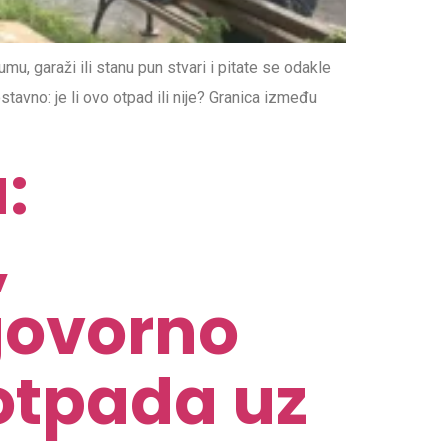
u, garaži ili stanu pun stvari i pitate se odakle
stavno: je li ovo otpad ili nije? Granica između
:
,
govorno
 otpada uz