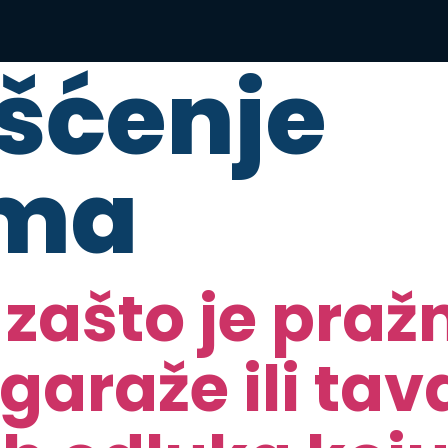
išćenje
ma
zašto je praž
araže ili ta