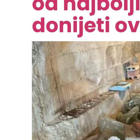
od najbolj
donijeti o