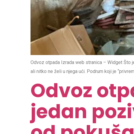
Odvoz otpada Izrada web stranica – Widget Što je
ali nitko ne želi u njega ući. Podrum koji je “priv
Odvoz otpad
jedan pozi
od pokušaj