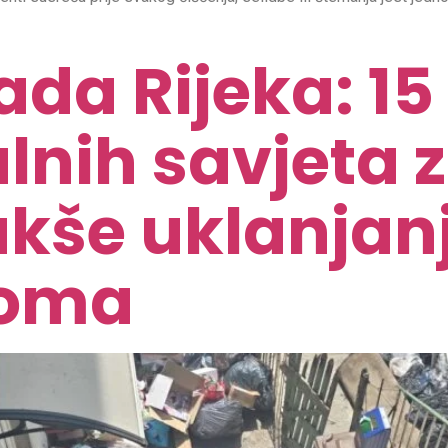
da Rijeka: 15
lnih savjeta z
 lakše uklanja
doma