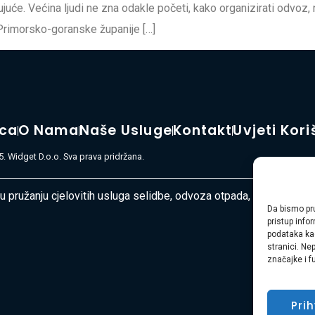
juće. Većina ljudi ne zna odakle početi, kako organizirati odvoz, 
Primorsko-goranske županije […]
ica
O Nama
Naše Usluge
Kontakt
Uvjeti Kori
. Widget D.o.o. Sva prava pridržana.
 u pružanju cjelovitih usluga selidbe, odvoza otpada, čišćenja i u
Da bismo pru
pristup inf
podataka kao
stranici. Ne
značajke i f
Pri