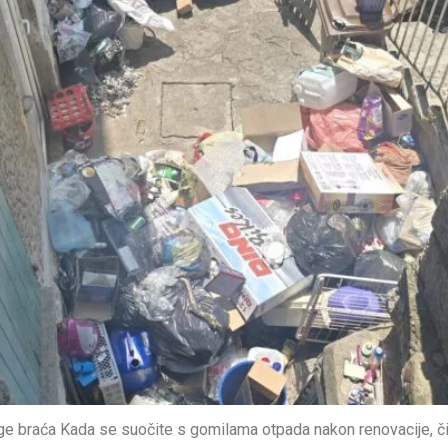
e braća Kada se suočite s gomilama otpada nakon renovacije, č