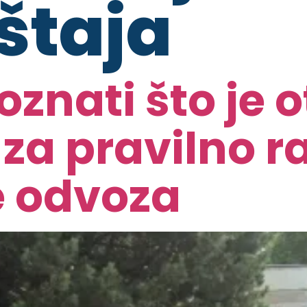
štaja
znati što je o
č za pravilno 
je odvoza