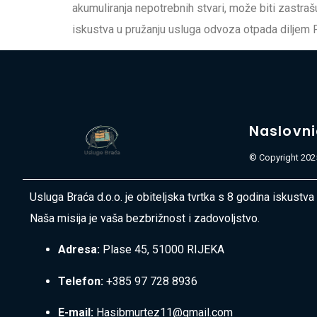
akumuliranja nepotrebnih stvari, može biti zastrašu
iskustva u pružanju usluga odvoza otpada diljem 
Naslovn
© Copyright 2025
Usluga Braća d.o.o. je obiteljska tvrtka s 8 godina iskustva
Naša misija je vaša bezbrižnost i zadovoljstvo.
Adresa:
Plase 45, 51000 RIJEKA
Telefon:
+385 97 728 8936
E-mail:
Hasibmurtez11@gmail.com