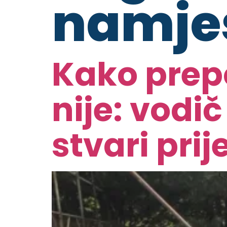
namje
Kako prepo
nije: vodi
stvari pri