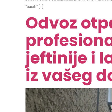
“baciti” […]
Odvoz otpa
profesiona
jeftinije i
iz vašeg 