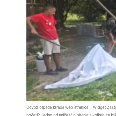
Odvoz otpada Izrada web stranica – Widget Zašto je
početi? Jedno od najčešćih pitanja s kojima se klij