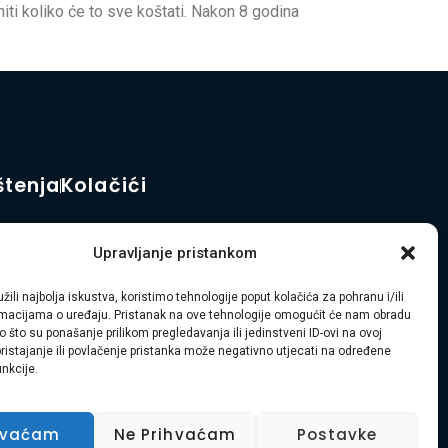
niti koliko će to sve koštati. Nakon 8 godina
štenja
Kolačići
Upravljanje pristankom
ređenja okoliša diljem Primorsko-goranske županije i Istre.
žili najbolja iskustva, koristimo tehnologije poput kolačića za pohranu i/ili
ormacijama o uređaju. Pristanak na ove tehnologije omogućit će nam obradu
 što su ponašanje prilikom pregledavanja ili jedinstveni ID-ovi na ovoj
pristajanje ili povlačenje pristanka može negativno utjecati na određene
unkcije.
hvaćam
Ne Prihvaćam
Postavke