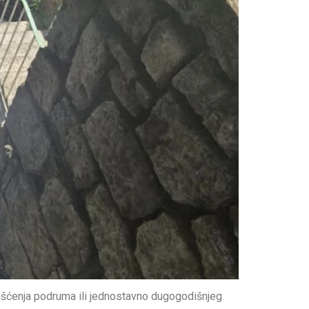
išćenja podruma ili jednostavno dugogodišnjeg