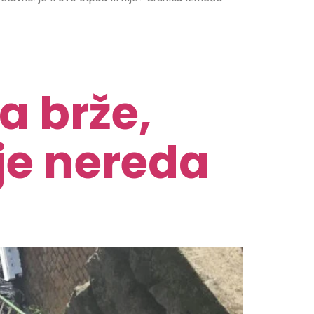
a brže,
nje nereda