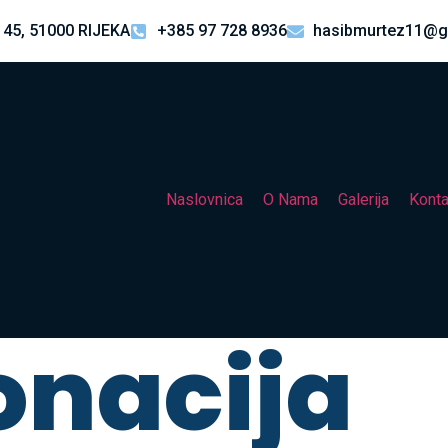
 45, 51000 RIJEKA
+385 97 728 8936
hasibmurtez11@g
Naslovnica
O Nama
Galerija
Konta
onacija