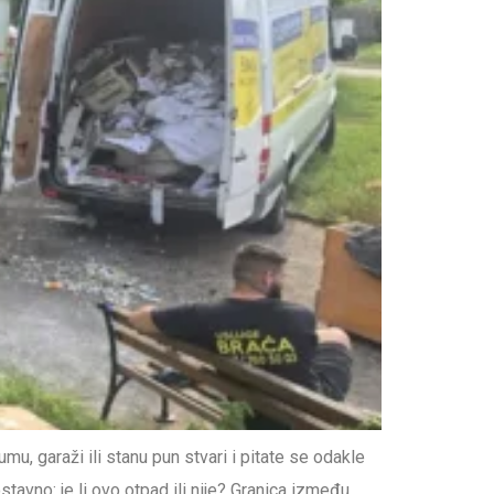
u, garaži ili stanu pun stvari i pitate se odakle
stavno: je li ovo otpad ili nije? Granica između