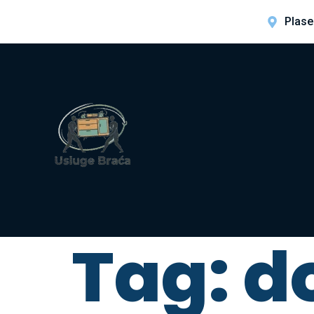
Plase
Tag:
d