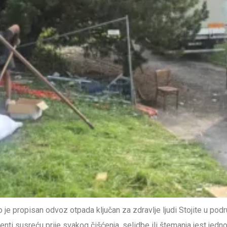
 propisan odvoz otpada ključan za zdravlje ljudi Stojite u podrum
enti susreću prije svakog čišćenja, selidbe ili štemanja jest jedno