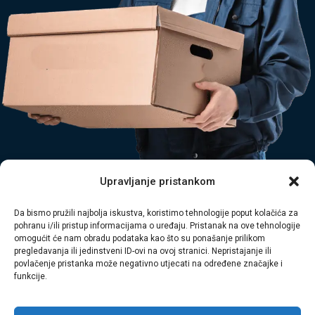
Upravljanje pristankom
Tagged
bijela tehnika odvoz
,
čišćenje umag
,
glomazni otpad
rijeka
,
hitne intervencije
,
odvoz otpada istra
,
odvoz otpada rijeka
,
Da bismo pružili najbolja iskustva, koristimo tehnologije poput kolačića za
odvoz šute istra
,
plava laguna
,
Primorsko-goranska županija
,
pohranu i/ili pristup informacijama o uređaju. Pristanak na ove tehnologije
omogućit će nam obradu podataka kao što su ponašanje prilikom
profesionalno čišćenje
,
sanacija otpada
,
turistički objekti
,
pregledavanja ili jedinstveni ID-ovi na ovoj stranici. Nepristajanje ili
povlačenje pristanka može negativno utjecati na određene značajke i
uređenje terena
funkcije.