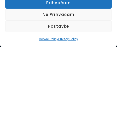
Prihvaćam
Ne Prihvaćam
Postavke
Cookie Policy
Privacy Policy
Naslovnica
O Nama
Naše Usluge
Kontakt
Uvjeti Korištenja
Kolačići
© Copyright 2025. Widget D.o.o. Sva prava
pridržana.
Usluga Braća d.o.o. je obiteljska tvrtka s 8 godina
iskustva u pružanju cjelovitih usluga selidbe, odvoza
otpada, čišćenja i uređenja okoliša diljem
Primorsko-goranske županije i Istre. Naša misija je