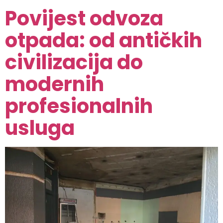
Povijest odvoza
otpada: od antičkih
civilizacija do
modernih
profesionalnih
usluga