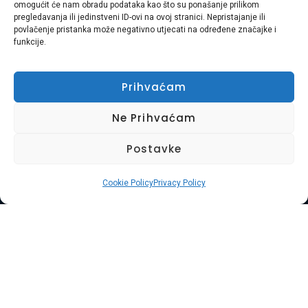
omogućit će nam obradu podataka kao što su ponašanje prilikom
suočavanje s glomaznim otpadom često izgleda kao najteži
pregledavanja ili jedinstveni ID-ovi na ovoj stranici. Nepristajanje ili
povlačenje pristanka može negativno utjecati na određene značajke i
zadatak na popisu obaveza. Ne radi se samo o […]
funkcije.
Prihvaćam
Ne Prihvaćam
Postavke
Cookie Policy
Privacy Policy
Naslovnica
O Nama
Naše Usluge
Kontakt
Uvjeti Korištenja
Kolačići
© Copyright 2025. Widget D.o.o. Sva prava
pridržana.