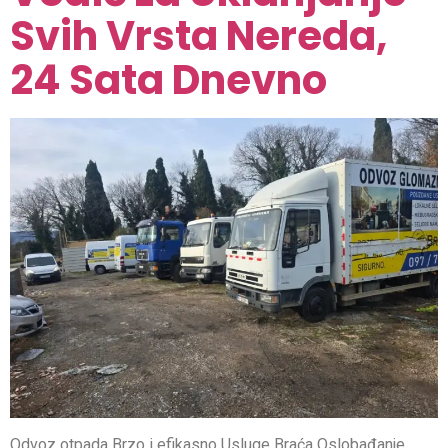
Svih Vrsta Nereda,
24 Sata Dnevno
Odvoz otpada Brzo i efikasno Usluge Braća Oslobađanje