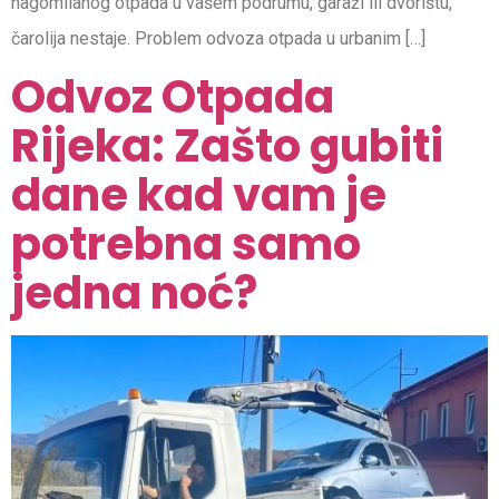
nagomilanog otpada u vašem podrumu, garaži ili dvorištu,
čarolija nestaje. Problem odvoza otpada u urbanim […]
Odvoz Otpada
Rijeka: Zašto gubiti
dane kad vam je
potrebna samo
jedna noć?