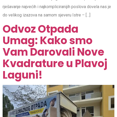
rješavanje najvećih i najkompliciranijih poslova dovela nas je
do velikog izazova na samom sjeveru Istre – […]
Odvoz Otpada
Umag: Kako smo
Vam Darovali Nove
Kvadrature u Plavoj
Laguni!