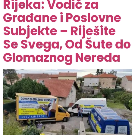
Rijeka: Vodič za
Građane i Poslovne
Subjekte – Riješite
Se Svega, Od Šute do
Glomaznog Nereda