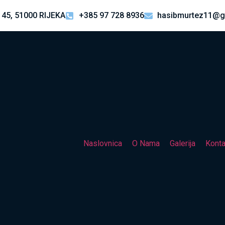
 45, 51000 RIJEKA
+385 97 728 8936
hasibmurtez11@g
Naslovnica
O Nama
Galerija
Konta