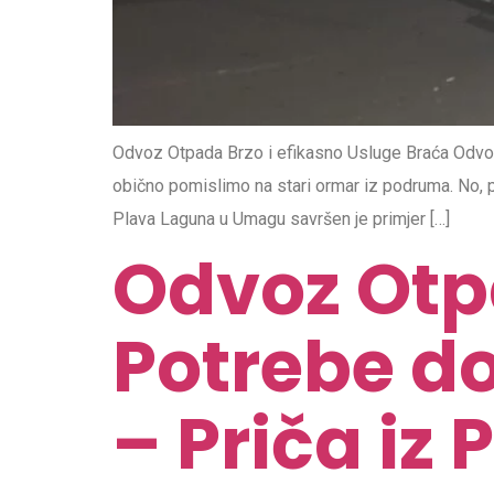
Odvoz Otpada Brzo i efikasno Usluge Braća Odvo
obično pomislimo na stari ormar iz podruma. No, p
Plava Laguna u Umagu savršen je primjer […]
Odvoz Otp
Potrebe do
– Priča iz