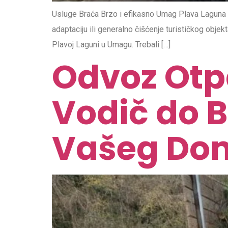
Usluge Braća Brzo i efikasno Umag Plava Laguna O
adaptaciju ili generalno čišćenje turističkog objek
Plavoj Laguni u Umagu. Trebali […]
Odvoz Otpa
Vodič do B
Vašeg Dom