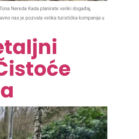
ona Nereda Kada planirate veliki događaj,
davno nas je pozvala velika turistička kompanija u
taljni
Čistoće
ja