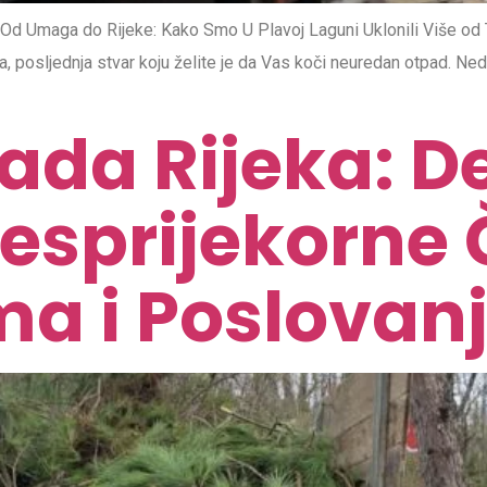
d Umaga do Rijeke: Kako Smo U Plavoj Laguni Uklonili Više od T
ta, posljednja stvar koju želite je da Vas koči neuredan otpad. Ne
da Rijeka: De
esprijekorne 
a i Poslovan