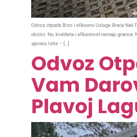
Odvoz otpada Brzo i efikasno Usluge Braća Naš Pr
okolici. No, kvaliteta i efikasnost nemaju granica
sjeveru Istre – […]
Odvoz Ot
Vam Darov
Plavoj Lag