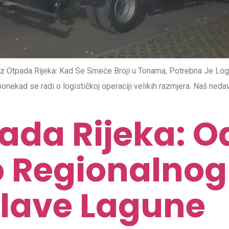
z Otpada Rijeka: Kad Se Smeće Broji u Tonama, Potrebna Je Lo
onekad se radi o logističkoj operaciji velikih razmjera. Naš ned
ada Rijeka: O
 Regionalnog 
 Plave Lagune