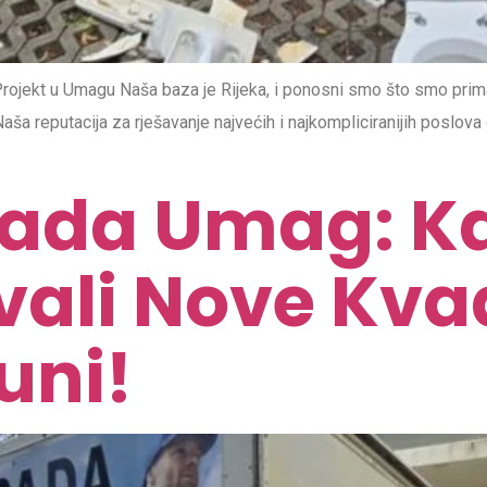
ojekt u Umagu Naša baza je Rijeka, i ponosni smo što smo prima
. Naša reputacija za rješavanje najvećih i najkompliciranijih posl
pada Umag: K
ali Nove Kva
uni!