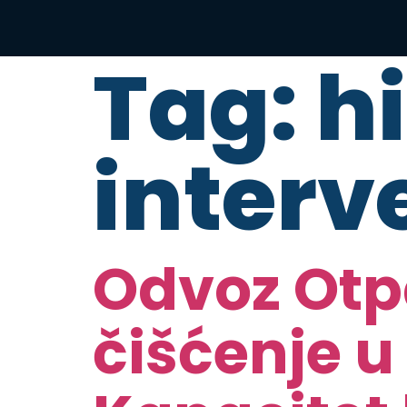
Tag:
h
interv
Odvoz Otp
čišćenje u