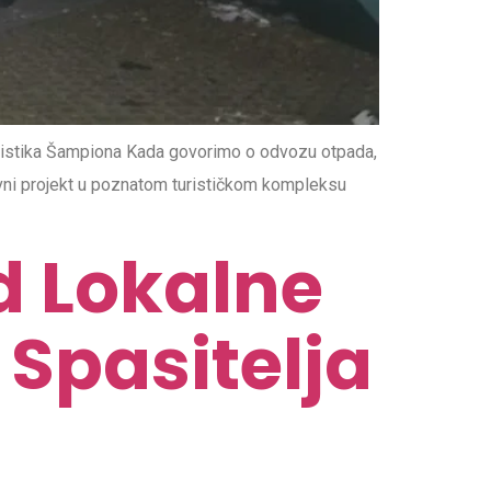
gistika Šampiona Kada govorimo o odvozu otpada,
avni projekt u poznatom turističkom kompleksu
d Lokalne
Spasitelja