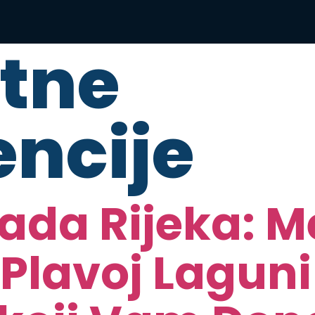
itne
encije
ada Rijeka: 
 Plavoj Laguni 