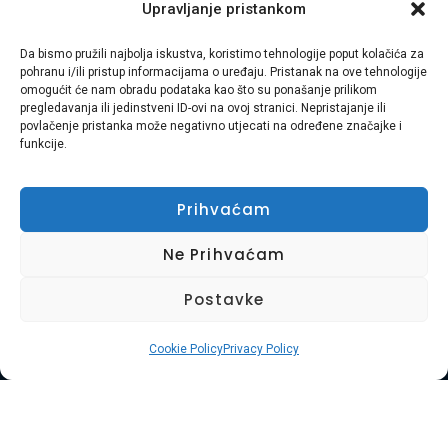
Upravljanje pristankom
Usluga Braća d.o.o. je obiteljska tvrtka s 8 godina
iskustva u pružanju cjelovitih usluga selidbe, odvoza
Da bismo pružili najbolja iskustva, koristimo tehnologije poput kolačića za
pohranu i/ili pristup informacijama o uređaju. Pristanak na ove tehnologije
otpada, čišćenja i uređenja okoliša diljem
omogućit će nam obradu podataka kao što su ponašanje prilikom
Primorsko-goranske županije i Istre. Naša misija je
pregledavanja ili jedinstveni ID-ovi na ovoj stranici. Nepristajanje ili
povlačenje pristanka može negativno utjecati na određene značajke i
vaša bezbrižnost i zadovoljstvo.
funkcije.
Adresa:
Plase 45, 51000 RIJEKA
Prihvaćam
Telefon:
+385 97 728 8936
Ne Prihvaćam
E-mail:
Hasibmurtez11@gmail.com
Postavke
Cookie Policy
Privacy Policy
Widget D.o.o.