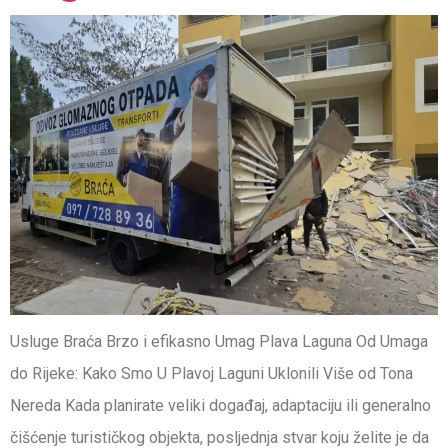
Usluge Braća Brzo i efikasno Umag Plava Laguna Od Umaga
do Rijeke: Kako Smo U Plavoj Laguni Uklonili Više od Tona
Nereda Kada planirate veliki događaj, adaptaciju ili generalno
čišćenje turističkog objekta, posljednja stvar koju želite je da