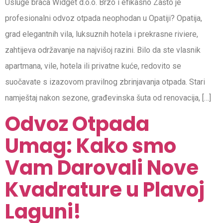
Usluge braća Widget d.o.o. Brzo i efikasno Zašto je
profesionalni odvoz otpada neophodan u Opatiji? Opatija,
grad elegantnih vila, luksuznih hotela i prekrasne riviere,
zahtijeva održavanje na najvišoj razini. Bilo da ste vlasnik
apartmana, vile, hotela ili privatne kuće, redovito se
suočavate s izazovom pravilnog zbrinjavanja otpada. Stari
namještaj nakon sezone, građevinska šuta od renovacija, […]
Odvoz Otpada
Umag: Kako smo
Vam Darovali Nove
Kvadrature u Plavoj
Laguni!