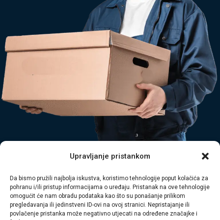
Tagged
bijela tehnika odvoz
,
čišćenje podruma rijeka
,
čistoća
Upravljanje pristankom
rijeka
,
glomazni otpad rijeka
,
hitne intervencije rijeka
,
odvoz
Da bismo pružili najbolja iskustva, koristimo tehnologije poput kolačića za
otpada rijeka
,
odvoz smeća
,
odvoz šute rijeka
,
Primorsko-
pohranu i/ili pristup informacijama o uređaju. Pristanak na ove tehnologije
omogućit će nam obradu podataka kao što su ponašanje prilikom
goranska županija
,
usluga braća
,
zbrinjavanje otpada
pregledavanja ili jedinstveni ID-ovi na ovoj stranici. Nepristajanje ili
povlačenje pristanka može negativno utjecati na određene značajke i