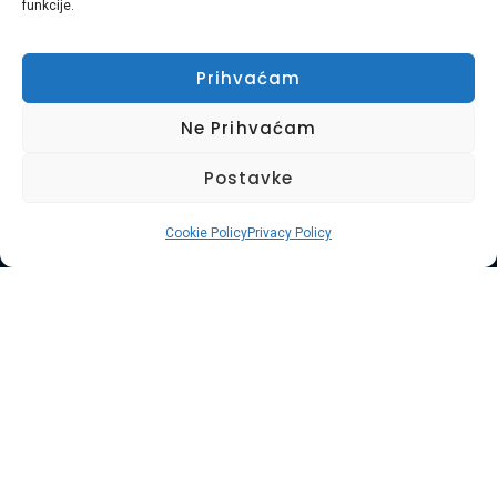
funkcije.
Prihvaćam
Ne Prihvaćam
Postavke
Naslovnica
O Nama
Naše Usluge
Cookie Policy
Privacy Policy
Kontakt
Uvjeti Korištenja
Kolačići
© Copyright 2025. Widget D.o.o. Sva prava
pridržana.
Usluga Braća d.o.o. je obiteljska tvrtka s 8 godina
iskustva u pružanju cjelovitih usluga selidbe, odvoza
otpada, čišćenja i uređenja okoliša diljem