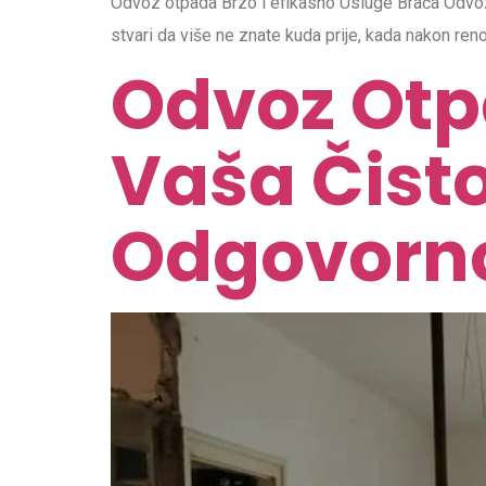
Odvoz otpada Brzo i efikasno Usluge Braća Odvoz
stvari da više ne znate kuda prije, kada nakon ren
Odvoz Otpa
Vaša Čist
Odgovorn