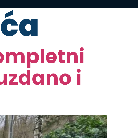
eća
ompletni
ouzdano i