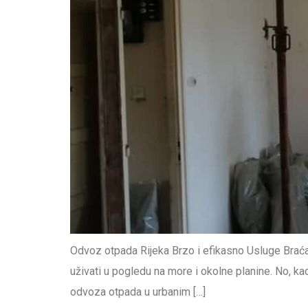
Odvoz otpada Rijeka Brzo i efikasno Usluge Braća 
uživati u pogledu na more i okolne planine. No, k
odvoza otpada u urbanim […]