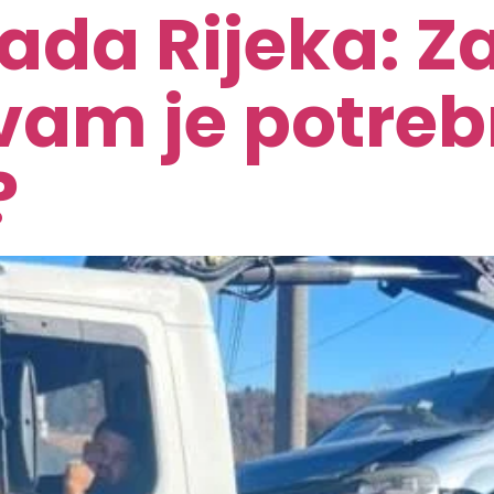
da Rijeka: Za
vam je potre
?