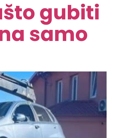
što gubiti
bna samo