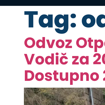
Tag:
o
Odvoz Otp
Vodič za 2
Dostupno 