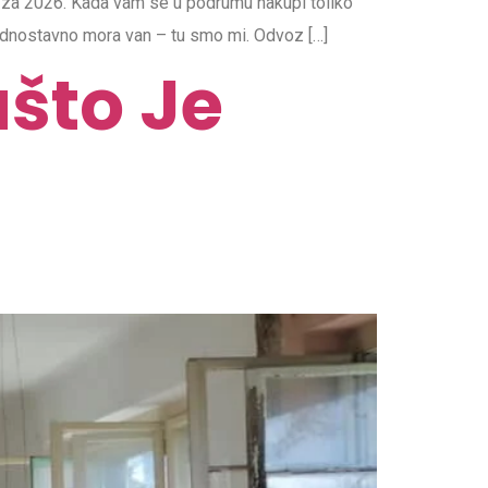
 za 2026. Kada vam se u podrumu nakupi toliko
 jednostavno mora van – tu smo mi. Odvoz […]
što Je