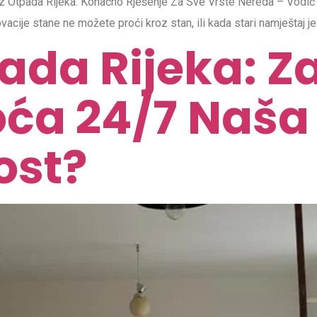
 Otpada Rijeka: Konačno Rješenje Za Sve Vrste Nereda – Vodič
ovacije stane ne možete proći kroz stan, ili kada stari namještaj
da Rijeka: Za
oća 24/7 Naša
ost?