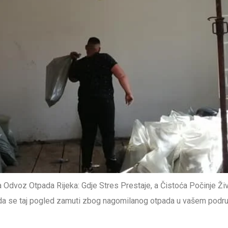
Odvoz Otpada Rijeka: Gdje Stres Prestaje, a Čistoća Počinje Živj
ada se taj pogled zamuti zbog nagomilanog otpada u vašem podrumu,