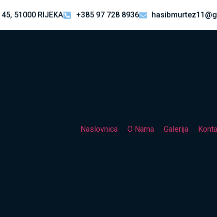
 45, 51000 RIJEKA
+385 97 728 8936
hasibmurtez11@g
Naslovnica
O Nama
Galerija
Konta