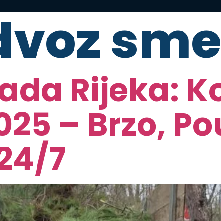
dvoz sm
ada Rijeka: K
025 – Brzo, P
24/7