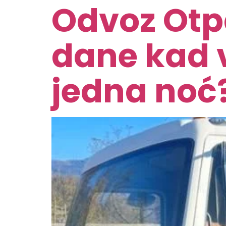
Odvoz Otpa
dane kad 
jedna noć