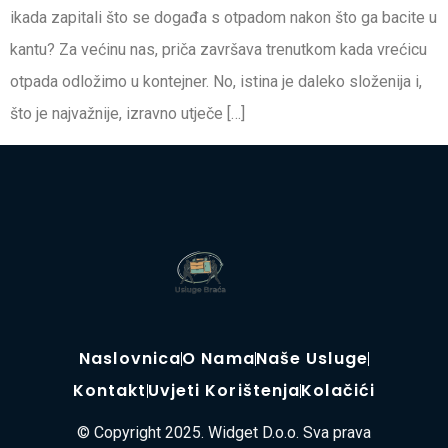
ikada zapitali što se događa s otpadom nakon što ga bacite u
kantu? Za većinu nas, priča završava trenutkom kada vrećicu
otpada odložimo u kontejner. No, istina je daleko složenija i,
što je najvažnije, izravno utječe […]
Naslovnica
O Nama
Naše Usluge
Kontakt
Uvjeti Korištenja
Kolačići
© Copyright 2025. Widget D.o.o. Sva prava