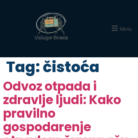
Menu
Tag:
čistoća
Odvoz otpada i
zdravlje ljudi: Kako
pravilno
gospodarenje