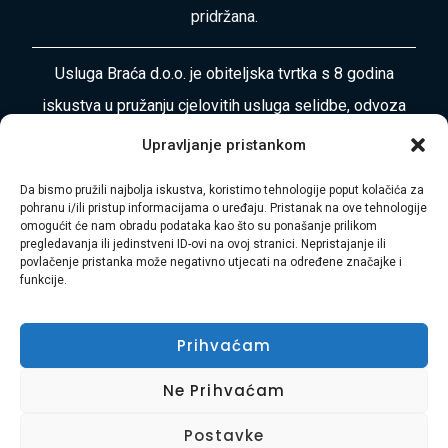
pridržana.
Usluga Braća d.o.o. je obiteljska tvrtka s 8 godina
iskustva u pružanju cjelovitih usluga selidbe, odvoza
otpada, čišćenja i uređenja okoliša diljem
Upravljanje pristankom
Primorsko-goranske županije i Istre. Naša misija je
Da bismo pružili najbolja iskustva, koristimo tehnologije poput kolačića za
vaša bezbrižnost i zadovoljstvo.
pohranu i/ili pristup informacijama o uređaju. Pristanak na ove tehnologije
omogućit će nam obradu podataka kao što su ponašanje prilikom
pregledavanja ili jedinstveni ID-ovi na ovoj stranici. Nepristajanje ili
Adresa:
Plase 45, 51000 RIJEKA
povlačenje pristanka može negativno utjecati na određene značajke i
funkcije.
Telefon:
+385 97 728 8936
E-mail:
Hasibmurtez11@gmail.com
Prihvaćam
Ne Prihvaćam
Postavke