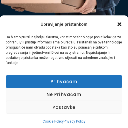
Upravljanje pristankom
Tagged
Čišćenje
,
Odvoz glomaznog otpada
,
Odvoz Otpada
,
Da bismo pružili najbolja iskustva, koristimo tehnologije poput kolačića za
pohranu i/ili pristup informacijama o uređaju. Pristanak na ove tehnologije
Odvoz šute
,
Primorsko-goranska županija
,
Rijeka
omogućit će nam obradu podataka kao što su ponašanje prilikom
pregledavanja ili jedinstveni ID-ovi na ovoj stranici. Nepristajanje ili
povlačenje pristanka može negativno utjecati na određene značajke i
funkcije.
Prihvaćam
Ne Prihvaćam
Postavke
Naslovnica
O Nama
Naše Usluge
Kontakt
Uvjeti Korištenja
Kolačići
Cookie Policy
Privacy Policy