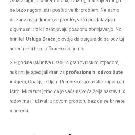
Ostaci cigle, pločica, betona, i starog materijala mogu
se brzo nagomilati i postati veliki problem. Ne samo
da zauzimaju dragocjen prostor, već i predstavljaju
sigurnosni rizik i zahtijevaju posebno zbrinjavanje. Ne
brinite!
Usluga Braća
je ovdje da osigura da se sav taj
nered riješi brzo, efikasno i sigurno.
S 8 godina iskustva u radu s građevinskim otpadom,
naš tim je specijaliziran za
profesionalni odvoz šute
u Rijeci
, Opatiji, i diljem Primorsko-goranske županije i
Istre. Mi razumijemo da je vaša najveća želja nastaviti s
radovima ili uživati u novom prostoru bez da se brinete
o neredu.