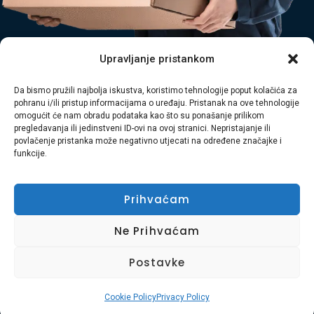
Upravljanje pristankom
Tagged
Čišćenje
,
Odvoz glomaznog otpada
,
Odvoz Otpada
,
Da bismo pružili najbolja iskustva, koristimo tehnologije poput kolačića za
pohranu i/ili pristup informacijama o uređaju. Pristanak na ove tehnologije
Odvoz šute
,
Primorsko-goranska županija
,
Rijeka
omogućit će nam obradu podataka kao što su ponašanje prilikom
pregledavanja ili jedinstveni ID-ovi na ovoj stranici. Nepristajanje ili
povlačenje pristanka može negativno utjecati na određene značajke i
funkcije.
Prihvaćam
Ne Prihvaćam
Postavke
Naslovnica
O Nama
Naše Usluge
Kontakt
Uvjeti Korištenja
Kolačići
Cookie Policy
Privacy Policy