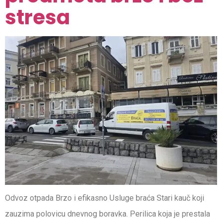
stresa
Odvoz otpada Brzo i efikasno Usluge braća Stari kauč koji
zauzima polovicu dnevnog boravka. Perilica koja je prestala