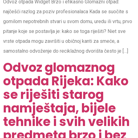
Odvoz otpada Widget Brzo i efikasno Glomazni otpad:
najčešći razlog za poziv profesionalaca Kada se suočite s
gomilom nepotrebnih stvari u svom domu, uredu ili vrtu, prvo
pitanje koje se postavlja je: kako se toga riješiti? Niet sve
vrste otpada mogu završiti u običnoj kanti za smeće, a
samostalno odvoženje do reciklažnog dvorišta često je […]
Odvoz glomaznog
otpada Rijeka: Kako
se riješiti starog
namještaja, bijele
tehnike i svih velikih
predmeta brzo i bez