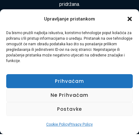
pridržana.
Upravljanje pristankom
Usluga Braća d.o.o. je obiteljska tvrtka s 8 godina
iskustva u pružanju cjelovitih usluga selidbe, odvoza
Da bismo pružili najbolja iskustva, koristimo tehnologije poput kolačića za
pohranu i/ili pristup informacijama o uređaju. Pristanak na ove tehnologije
otpada, čišćenja i uređenja okoliša diljem
omogućit će nam obradu podataka kao što su ponašanje prilikom
pregledavanja ili jedinstveni ID-ovi na ovoj stranici. Nepristajanje ili
Primorsko-goranske županije i Istre. Naša misija je
povlačenje pristanka može negativno utjecati na određene značajke i
funkcije.
vaša bezbrižnost i zadovoljstvo.
Adresa:
Plase 45, 51000 RIJEKA
Prihvaćam
Telefon:
+385 97 728 8936
Ne Prihvaćam
E-mail:
Hasibmurtez11@gmail.com
Postavke
Cookie Policy
Privacy Policy