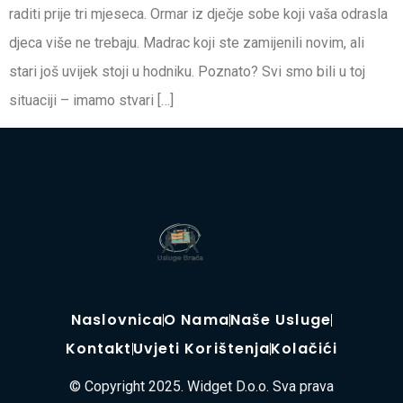
raditi prije tri mjeseca. Ormar iz dječje sobe koji vaša odrasla
djeca više ne trebaju. Madrac koji ste zamijenili novim, ali
stari još uvijek stoji u hodniku. Poznato? Svi smo bili u toj
situaciji – imamo stvari […]
Naslovnica
O Nama
Naše Usluge
Kontakt
Uvjeti Korištenja
Kolačići
© Copyright 2025. Widget D.o.o. Sva prava