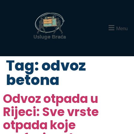
Menu
Tag:
odvoz
betona
Odvoz otpada u
Rijeci: Sve vrste
otpada koje