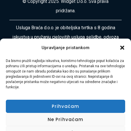
© Copyright 2025. Widget D.o.o. Sva prava
pridržana.
Usluga Braća d.o.o. je obiteljska tvrtka s 8 godina
iskustva u pružanju cjelovitih usluga selidbe, odvoza
otpada, čišćenja i uređenja okoliša diljem
Upravljanje pristankom
Primorsko-goranske županije i Istre. Naša misija je
Da bismo pružili najbolja iskustva, koristimo tehnologije poput kolačića za
vaša bezbrižnost i zadovoljstvo.
pohranu i/ili pristup informacijama o uređaju. Pristanak na ove tehnologije
omogućit će nam obradu podataka kao što su ponašanje prilikom
pregledavanja ili jedinstveni ID-ovi na ovoj stranici. Nepristajanje ili
Adresa:
Plase 45, 51000 RIJEKA
povlačenje pristanka može negativno utjecati na određene značajke i
funkcije.
Telefon:
+385 97 728 8936
E-mail:
Hasibmurtez11@gmail.com
Prihvaćam
Ne Prihvaćam