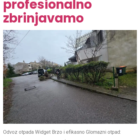
profesionalno
zbrinjavamo
Odvoz otpada Widget Brzo i efikasno Glomazni otpad: