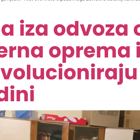
a iza odvoza 
rna oprema i
evolucioniraju
dini