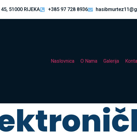
 45, 51000 RIJEKA
+385 97 728 8936
hasibmurtez11@g
Naslovnica
O Nama
Galerija
Konta
lektronič