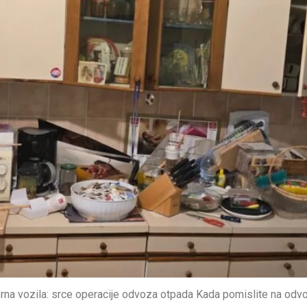
na vozila: srce operacije odvoza otpada Kada pomislite na odvo