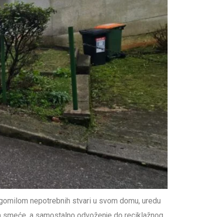
 gomilom nepotrebnih stvari u svom domu, uredu
ti za smeće, a samostalno odvoženje do reciklažnog