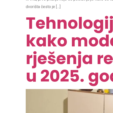
dvorišta često je […]
Tehnologij
kako mode
rješenja r
u 2025. go