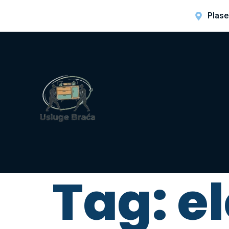
Plase
Tag:
e