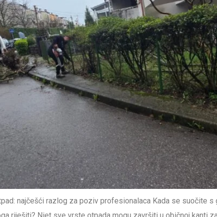
pad: najčešći razlog za poziv profesionalaca Kada se suočite s
e toga riješiti? Niet sve vrste otpada mogu završiti u običnoj kan