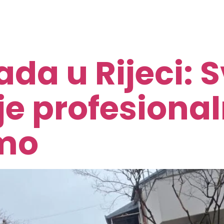
da u Rijeci: S
je profesiona
amo