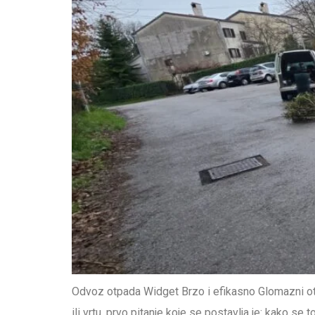
Odvoz otpada Widget Brzo i efikasno Glomazni ot
ili vrtu, prvo pitanje koje se postavlja je: kako s