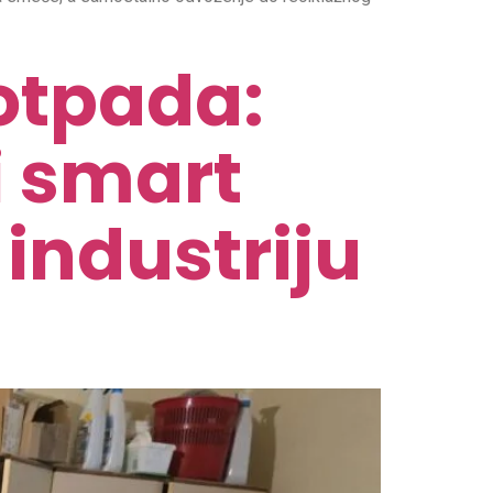
otpada:
 smart
 industriju