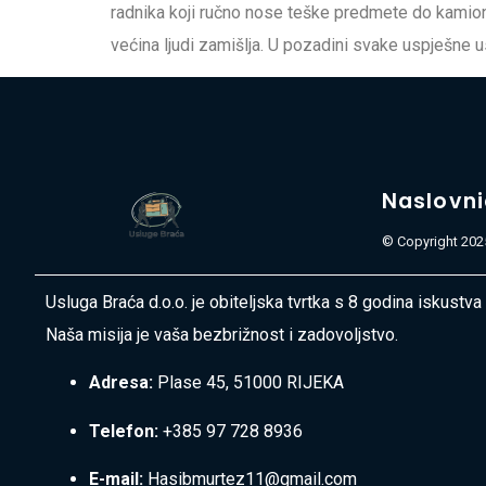
radnika koji ručno nose teške predmete do kamiona.
većina ljudi zamišlja. U pozadini svake uspješne 
Naslovn
© Copyright 2025
Usluga Braća d.o.o. je obiteljska tvrtka s 8 godina iskustva
Naša misija je vaša bezbrižnost i zadovoljstvo.
Adresa:
Plase 45, 51000 RIJEKA
Telefon:
+385 97 728 8936
E-mail:
Hasibmurtez11@gmail.com