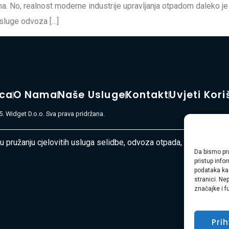
 No, realnost moderne industrije upravljanja otpadom daleko je s
usluge odvoza […]
ica
O Nama
Naše Usluge
Kontakt
Uvjeti Kori
. Widget D.o.o. Sva prava pridržana.
 u pružanju cjelovitih usluga selidbe, odvoza otpada, čišćenja i u
Da bismo pru
pristup inf
podataka kao
stranici. Ne
značajke i f
Pri