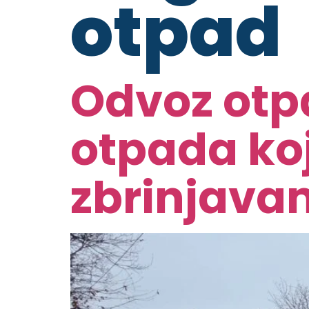
otpad
Odvoz otpa
otpada ko
zbrinjav