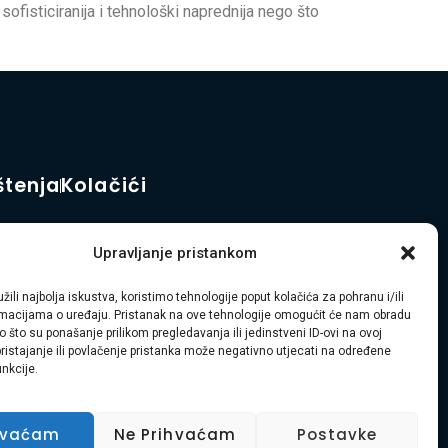
ofisticiranija i tehnološki naprednija nego što
štenja
Kolačići
Upravljanje pristankom
ređenja okoliša diljem Primorsko-goranske županije i Istre.
žili najbolja iskustva, koristimo tehnologije poput kolačića za pohranu i/ili
ormacijama o uređaju. Pristanak na ove tehnologije omogućit će nam obradu
 što su ponašanje prilikom pregledavanja ili jedinstveni ID-ovi na ovoj
pristajanje ili povlačenje pristanka može negativno utjecati na određene
unkcije.
hvaćam
Ne Prihvaćam
Postavke