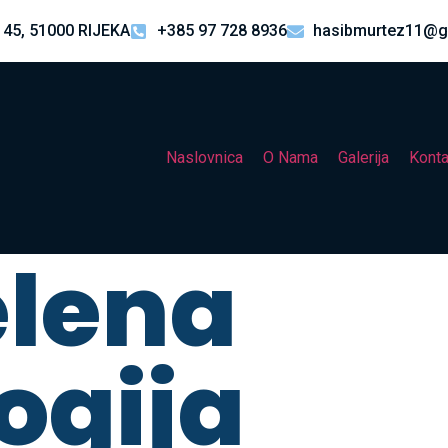
 45, 51000 RIJEKA
+385 97 728 8936
hasibmurtez11@g
Naslovnica
O Nama
Galerija
Konta
elena
ogija