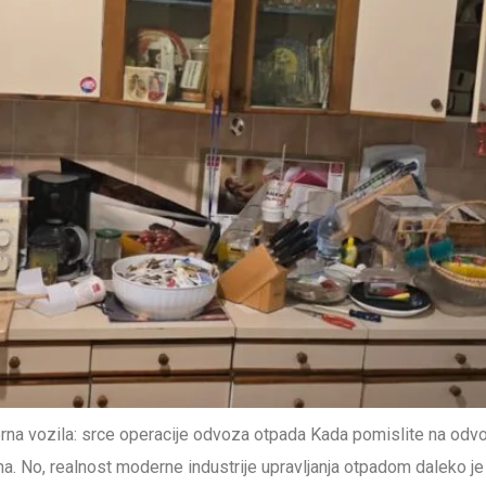
na vozila: srce operacije odvoza otpada Kada pomislite na odvo
 No, realnost moderne industrije upravljanja otpadom daleko je s