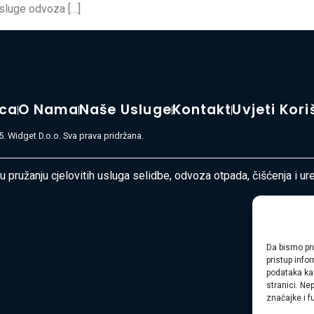
usluge odvoza […]
ica
O Nama
Naše Usluge
Kontakt
Uvjeti Kori
. Widget D.o.o. Sva prava pridržana.
 u pružanju cjelovitih usluga selidbe, odvoza otpada, čišćenja i u
Da bismo pru
pristup inf
podataka kao
stranici. Ne
značajke i f