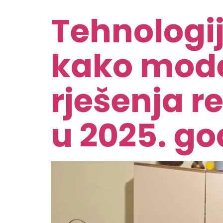
Tehnologij
kako mode
rješenja r
u 2025. go