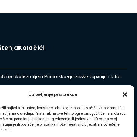
štenja
Kolačići
ređenja okoliša diljem Primorsko-goranske županije i Istre.
Upravljanje pristankom
žili najbolja iskustva, koristimo tehnologije poput kolačića za pohranu i/ili
ormacijama o uređaju. Pristanak na ove tehnologije omogućit će nam obradu
 što su ponašanje prilikom pregledavanja ili jedinstveni ID-ovi na ovoj
pristajanje ili povlačenje pristanka može negativno utjecati na određene
unkcije.