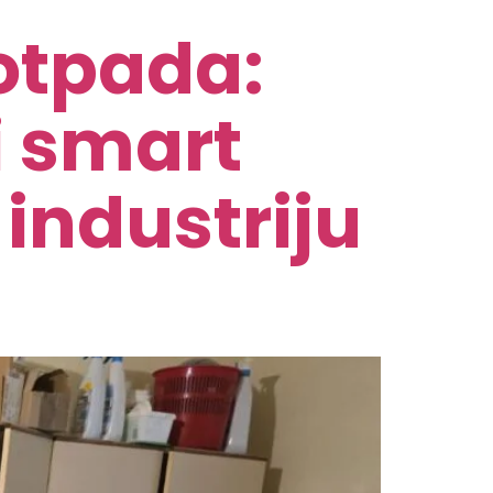
otpada:
 smart
 industriju