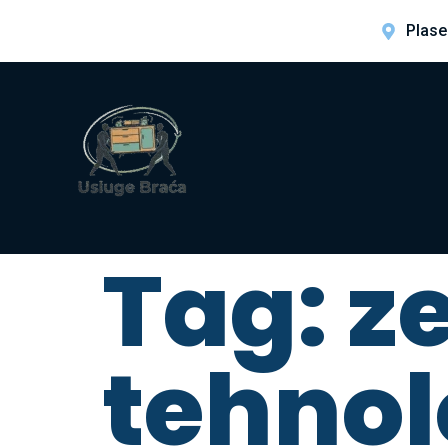
Plase
Tag:
z
tehnol