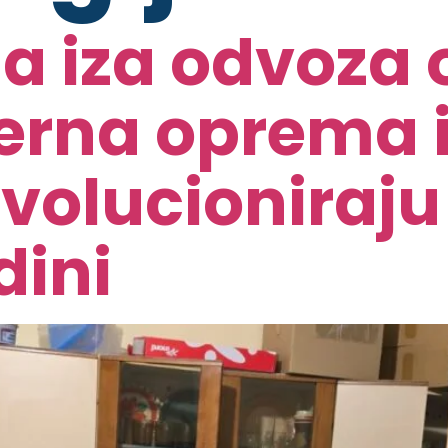
a iza odvoza 
rna oprema i
evolucioniraju
dini