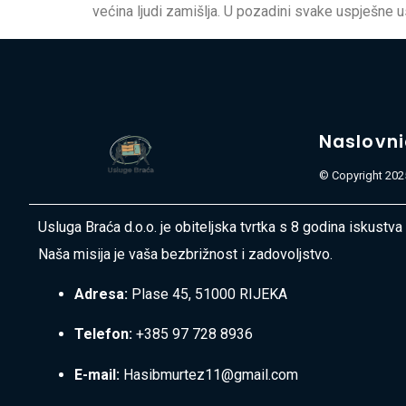
većina ljudi zamišlja. U pozadini svake uspješne 
Naslovn
© Copyright 2025
Usluga Braća d.o.o. je obiteljska tvrtka s 8 godina iskustva
Naša misija je vaša bezbrižnost i zadovoljstvo.
Adresa:
Plase 45, 51000 RIJEKA
Telefon:
+385 97 728 8936
E-mail:
Hasibmurtez11@gmail.com