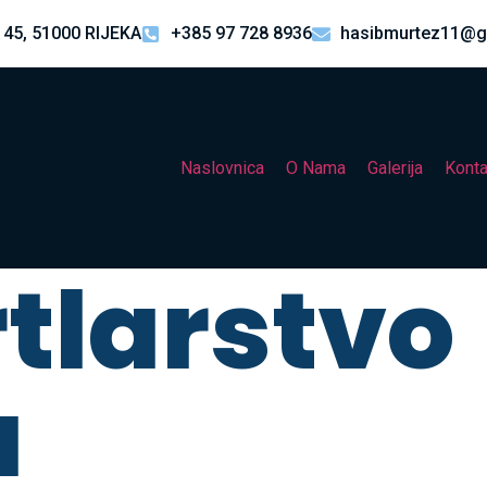
 45, 51000 RIJEKA
+385 97 728 8936
hasibmurtez11@g
Naslovnica
O Nama
Galerija
Konta
rtlarstvo
a