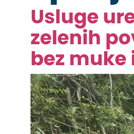
Usluge ure
zelenih po
bez muke i