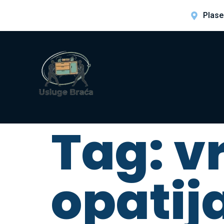
Plase
Tag:
v
opatij