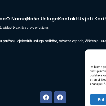
ica
O Nama
Naše Usluge
Kontakt
Uvjeti Kori
. Widget D.o.o. Sva prava pridržana.
 u pružanju cjelovitih usluga selidbe, odvoza otpada, čišćenja i u
Da bismo pru
pristup inf
podataka kao
stranici. Ne
značajke i f
Pri