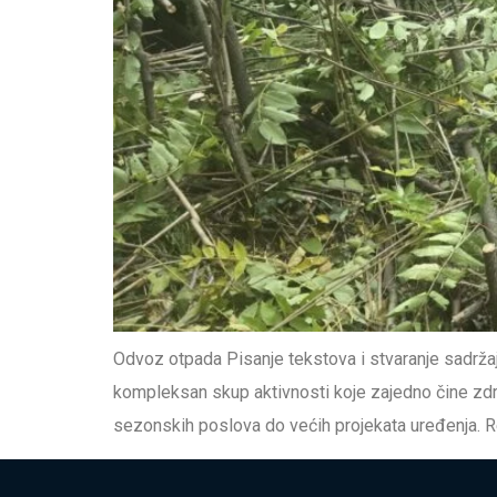
Odvoz otpada Pisanje tekstova i stvaranje sadržaj
kompleksan skup aktivnosti koje zajedno čine zdra
sezonskih poslova do većih projekata uređenja. Red