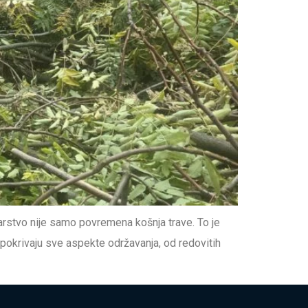
arstvo nije samo povremena košnja trave. To je
 pokrivaju sve aspekte održavanja, od redovitih