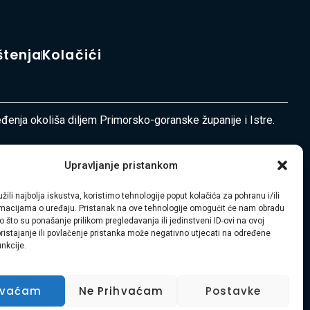
štenja
Kolačići
ređenja okoliša diljem Primorsko-goranske županije i Istre.
Upravljanje pristankom
žili najbolja iskustva, koristimo tehnologije poput kolačića za pohranu i/ili
ormacijama o uređaju. Pristanak na ove tehnologije omogućit će nam obradu
 što su ponašanje prilikom pregledavanja ili jedinstveni ID-ovi na ovoj
pristajanje ili povlačenje pristanka može negativno utjecati na određene
unkcije.
hvaćam
Ne Prihvaćam
Postavke