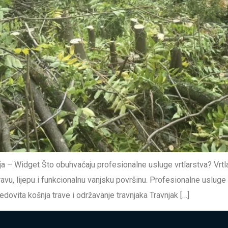
a – Widget Što obuhvaćaju profesionalne usluge vrtlarstva? Vrtl
vu, lijepu i funkcionalnu vanjsku površinu. Profesionalne usluge
ovita košnja trave i održavanje travnjaka Travnjak […]