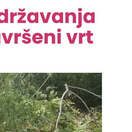
održavanja
vršeni vrt