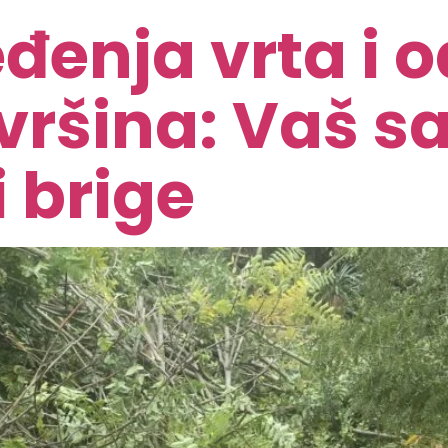
đenja vrta i 
vršina: Vaš sa
 brige