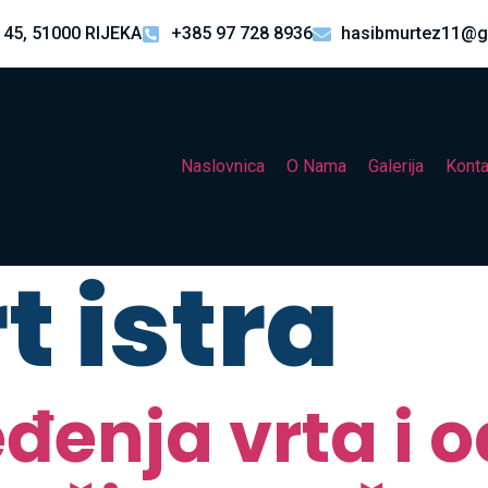
 45, 51000 RIJEKA
+385 97 728 8936
hasibmurtez11@g
Naslovnica
O Nama
Galerija
Konta
t istra
đenja vrta i 