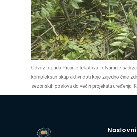
Odvoz otpada Pisanje tekstova i stvaranje sadržaj
kompleksan skup aktivnosti koje zajedno čine zdra
sezonskih poslova do većih projekata uređenja. Red
Naslovn