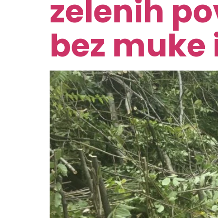
zelenih po
bez muke i