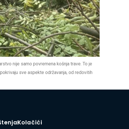
arstvo nije samo povremena košnja trave. To je
 pokrivaju sve aspekte održavanja, od redovitih
štenja
Kolačići