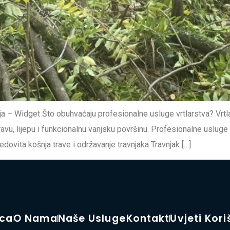
a – Widget Što obuhvaćaju profesionalne usluge vrtlarstva? Vrtl
vu, lijepu i funkcionalnu vanjsku površinu. Profesionalne usluge
ovita košnja trave i održavanje travnjaka Travnjak […]
ica
O Nama
Naše Usluge
Kontakt
Uvjeti Kori