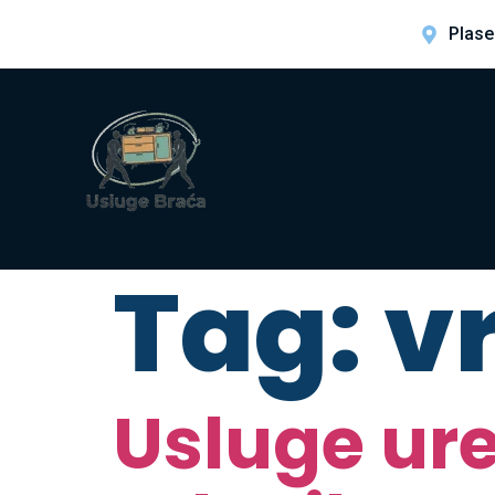
Plase
Tag:
vr
Usluge ure