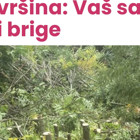
vršina: Vaš sa
 brige