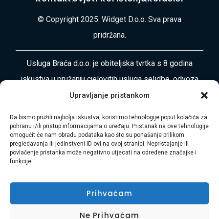
© Copyright 2025. Widget D.o.o. Sva prava
pridržana.
Usluga Braća d.o.o. je obiteljska tvrtka s 8 godina
iskustva u pružanju cjelovitih usluga selidbe, odvoza
otpada, čišćenja i uređenja okoliša diljem
Upravljanje pristankom
Primorsko-goranske županije i Istre. Naša misija je
Da bismo pružili najbolja iskustva, koristimo tehnologije poput kolačića za
vaša bezbrižnost i zadovoljstvo.
pohranu i/ili pristup informacijama o uređaju. Pristanak na ove tehnologije
omogućit će nam obradu podataka kao što su ponašanje prilikom
pregledavanja ili jedinstveni ID-ovi na ovoj stranici. Nepristajanje ili
Adresa:
Plase 45, 51000 RIJEKA
povlačenje pristanka može negativno utjecati na određene značajke i
funkcije.
Telefon:
+385 97 728 8936
Prihvaćam
E-mail:
Hasibmurtez11@gmail.com
Ne Prihvaćam