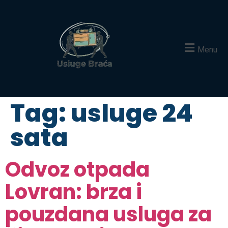
Menu
Tag:
usluge 24
sata
Odvoz otpada
Lovran: brza i
pouzdana usluga za