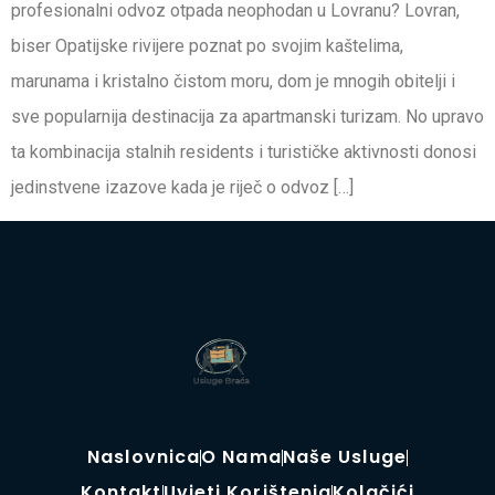
profesionalni odvoz otpada neophodan u Lovranu? Lovran,
biser Opatijske rivijere poznat po svojim kaštelima,
marunama i kristalno čistom moru, dom je mnogih obitelji i
sve popularnija destinacija za apartmanski turizam. No upravo
ta kombinacija stalnih residents i turističke aktivnosti donosi
jedinstvene izazove kada je riječ o odvoz […]
Naslovnica
O Nama
Naše Usluge
Kontakt
Uvjeti Korištenja
Kolačići