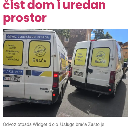
čist dom i uredan
prostor
Odvoz otpada Widget d.o.o. Usluge braća Zašto je