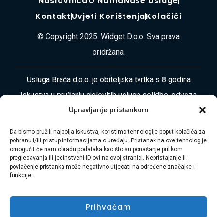
Naslovnica
O Nama
Naše Usluge
Kontakt
Uvjeti Korištenja
Kolačići
© Copyright 2025. Widget D.o.o. Sva prava
pridržana.
Usluga Braća d.o.o. je obiteljska tvrtka s 8 godina
iskustva u pružanju cjelovitih usluga selidbe, odvoza
Upravljanje pristankom
otpada, čišćenja i uređenja okoliša diljem
Primorsko-goranske županije i Istre. Naša misija je
Da bismo pružili najbolja iskustva, koristimo tehnologije poput kolačića za
pohranu i/ili pristup informacijama o uređaju. Pristanak na ove tehnologije
vaša bezbrižnost i zadovoljstvo.
omogućit će nam obradu podataka kao što su ponašanje prilikom
pregledavanja ili jedinstveni ID-ovi na ovoj stranici. Nepristajanje ili
Adresa:
Plase 45, 51000 RIJEKA
povlačenje pristanka može negativno utjecati na određene značajke i
funkcije.
Telefon:
+385 97 728 8936
Prihvaćam
E-mail:
Hasibmurtez11@gmail.com