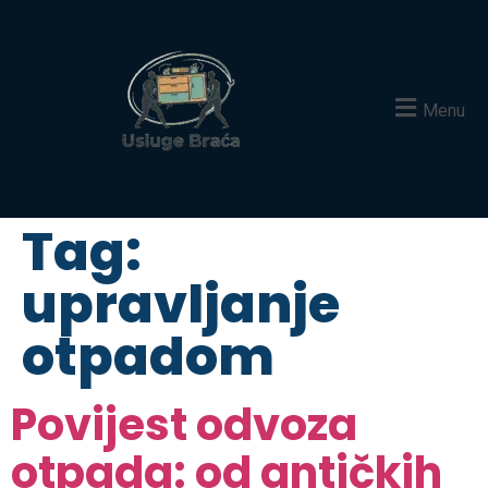
Menu
Tag:
upravljanje
otpadom
Povijest odvoza
otpada: od antičkih