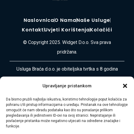
Naslovnica
O Nama
Naše Usluge
Kontakt
Uvjeti Korištenja
Kolačići
© Copyright 2025. Widget D.o.o. Sva prava
pridržana.
Usluga Braća d.o.o. je obiteljska tvrtka s 8 godina
iskustva u pružanju cjelovitih usluga selidbe, odvoza
Upravljanje pristankom
otpada, čišćenja i uređenja okoliša diljem
Primorsko-goranske županije i Istre. Naša misija je
Da bismo pružili najbolja iskustva, koristimo tehnologije poput kolačića za
pohranu i/ili pristup informacijama o uređaju. Pristanak na ove tehnologije
vaša bezbrižnost i zadovoljstvo.
omogućit će nam obradu podataka kao što su ponašanje prilikom
pregledavanja ili jedinstveni ID-ovi na ovoj stranici. Nepristajanje ili
Adresa:
Plase 45, 51000 RIJEKA
povlačenje pristanka može negativno utjecati na određene značajke i
funkcije.