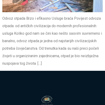
Odvoz otpada Brzo i efikasno Usluge braća Povijest odvoza
otpada: od antičkih civilizacija do modernih profesionalnih
usluga Koliko god nam se čini kao nešto sasvim suvremeno i
banalno, odvoz otpada je jedna od najstarijih civilizacijskih
potreba čovječanstva. Od trenutka kada su naši preci počeli
živjeti u organiziranim zajednicama, otpad je bio neizbježna
nuspojava tog života. […]