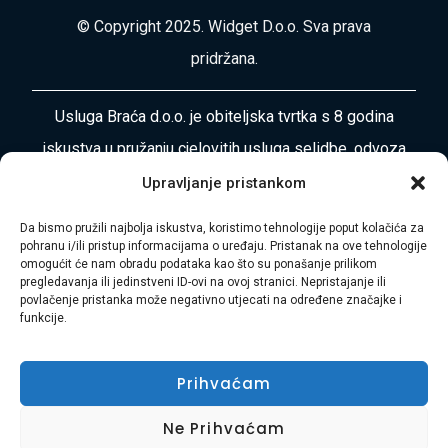
© Copyright 2025. Widget D.o.o. Sva prava
pridržana.
Usluga Braća d.o.o. je obiteljska tvrtka s 8 godina
iskustva u pružanju cjelovitih usluga selidbe, odvoza
otpada, čišćenja i uređenja okoliša diljem
Upravljanje pristankom
Primorsko-goranske županije i Istre. Naša misija je
Da bismo pružili najbolja iskustva, koristimo tehnologije poput kolačića za
vaša bezbrižnost i zadovoljstvo.
pohranu i/ili pristup informacijama o uređaju. Pristanak na ove tehnologije
omogućit će nam obradu podataka kao što su ponašanje prilikom
pregledavanja ili jedinstveni ID-ovi na ovoj stranici. Nepristajanje ili
Adresa:
Plase 45, 51000 RIJEKA
povlačenje pristanka može negativno utjecati na određene značajke i
funkcije.
Telefon:
+385 97 728 8936
Prihvaćam
E-mail:
Hasibmurtez11@gmail.com
Ne Prihvaćam