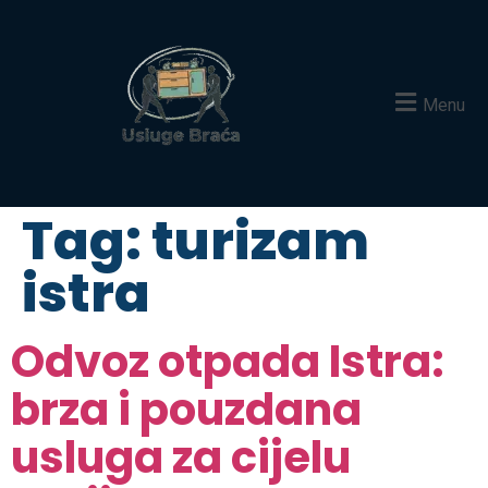
Menu
Tag:
turizam
istra
Odvoz otpada Istra:
brza i pouzdana
usluga za cijelu