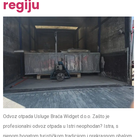
regiju
Odvoz otpada Usluge Braća Widget d.o.o. Zašto je
profesionalni odvoz otpada u Istri neophodan? Istra, s
njenom bogatom turističkom tradicijom i prekrasnom obalom,