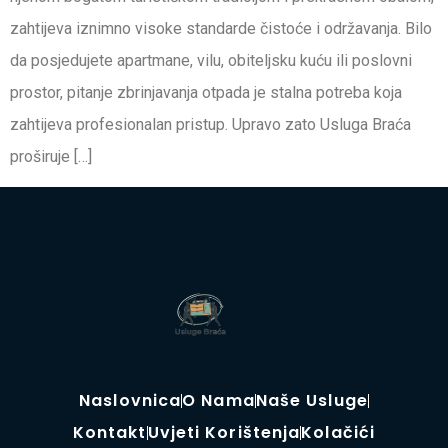
zahtijeva iznimno visoke standarde čistoće i održavanja. Bilo
da posjedujete apartmane, vilu, obiteljsku kuću ili poslovni
prostor, pitanje zbrinjavanja otpada je stalna potreba koja
zahtijeva profesionalan pristup. Upravo zato Usluga Braća
proširuje […]
Naslovnica
O Nama
Naše Usluge
Kontakt
Uvjeti Korištenja
Kolačići