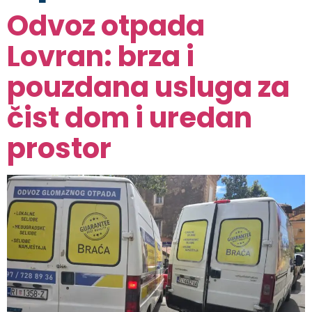
Odvoz otpada
Lovran: brza i
pouzdana usluga za
čist dom i uredan
prostor