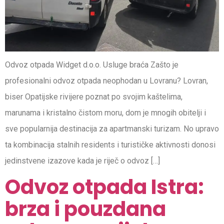
Odvoz otpada Widget d.o.o. Usluge braća Zašto je
profesionalni odvoz otpada neophodan u Lovranu? Lovran,
biser Opatijske rivijere poznat po svojim kaštelima,
marunama i kristalno čistom moru, dom je mnogih obitelji i
sve popularnija destinacija za apartmanski turizam. No upravo
ta kombinacija stalnih residents i turističke aktivnosti donosi
jedinstvene izazove kada je riječ o odvoz […]
Odvoz otpada Istra:
brza i pouzdana