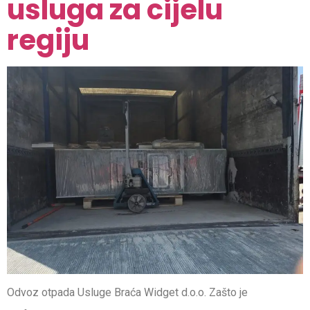
usluga za cijelu
regiju
Odvoz otpada Usluge Braća Widget d.o.o. Zašto je