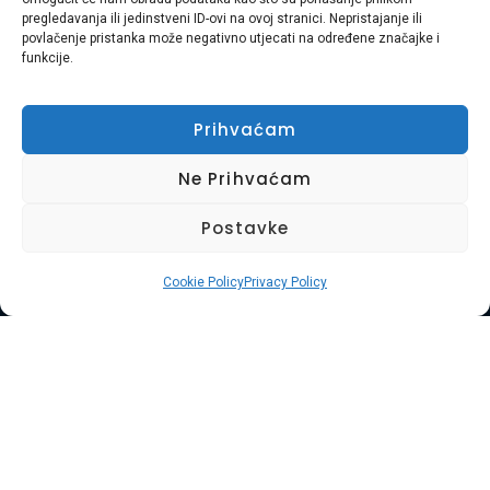
Usluga Braća d.o.o. je obiteljska tvrtka s 8 godina
pregledavanja ili jedinstveni ID-ovi na ovoj stranici. Nepristajanje ili
iskustva u pružanju cjelovitih usluga selidbe, odvoza
povlačenje pristanka može negativno utjecati na određene značajke i
funkcije.
otpada, čišćenja i uređenja okoliša diljem
Primorsko-goranske županije i Istre. Naša misija je
Prihvaćam
vaša bezbrižnost i zadovoljstvo.
Ne Prihvaćam
Adresa:
Plase 45, 51000 RIJEKA
Postavke
Telefon:
+385 97 728 8936
Cookie Policy
Privacy Policy
E-mail:
Hasibmurtez11@gmail.com
Widget D.o.o.