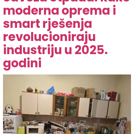
moderna oprema i
smart rješenja
revolucioniraju
industriju u 2025.
godini