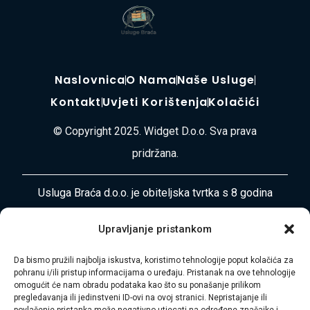
Naslovnica
O Nama
Naše Usluge
Kontakt
Uvjeti Korištenja
Kolačići
© Copyright 2025. Widget D.o.o. Sva prava
pridržana.
Usluga Braća d.o.o. je obiteljska tvrtka s 8 godina
iskustva u pružanju cjelovitih usluga selidbe, odvoza
Upravljanje pristankom
otpada, čišćenja i uređenja okoliša diljem
Primorsko-goranske županije i Istre. Naša misija je
Da bismo pružili najbolja iskustva, koristimo tehnologije poput kolačića za
pohranu i/ili pristup informacijama o uređaju. Pristanak na ove tehnologije
vaša bezbrižnost i zadovoljstvo.
omogućit će nam obradu podataka kao što su ponašanje prilikom
pregledavanja ili jedinstveni ID-ovi na ovoj stranici. Nepristajanje ili
povlačenje pristanka može negativno utjecati na određene značajke i