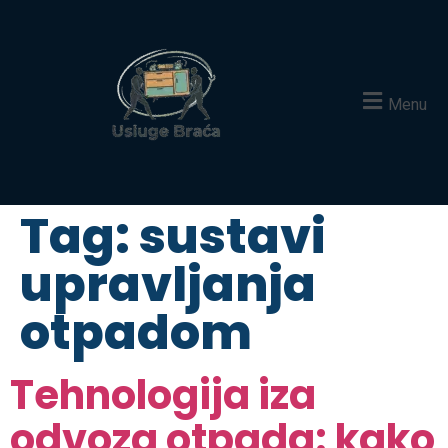
Menu
Tag:
sustavi
upravljanja
otpadom
Tehnologija iza
odvoza otpada: kako