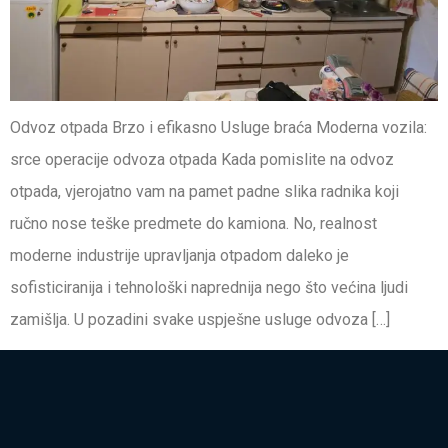
Odvoz otpada Brzo i efikasno Usluge braća Moderna vozila:
srce operacije odvoza otpada Kada pomislite na odvoz
otpada, vjerojatno vam na pamet padne slika radnika koji
ručno nose teške predmete do kamiona. No, realnost
moderne industrije upravljanja otpadom daleko je
sofisticiranija i tehnološki naprednija nego što većina ljudi
zamišlja. U pozadini svake uspješne usluge odvoza […]