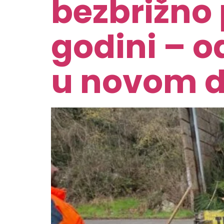
bezbrižno 
godini – o
u novom 