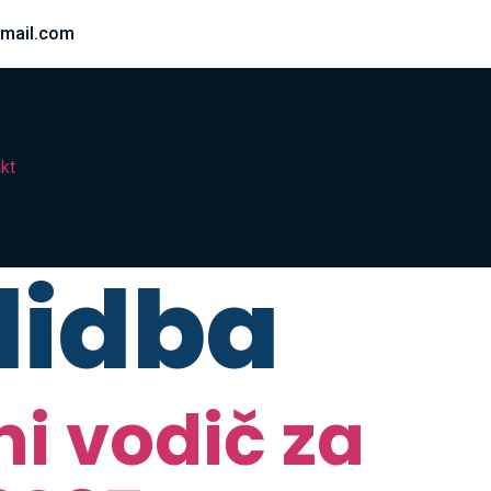
mail.com
kt
lidba
ni vodič za