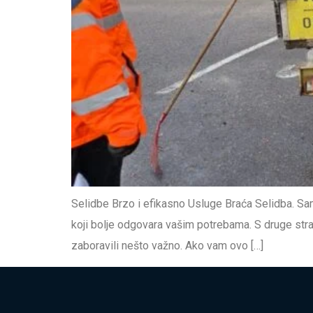
Selidbe Brzo i efikasno Usluge Braća Selidba. Sama
koji bolje odgovara vašim potrebama. S druge stran
zaboravili nešto važno. Ako vam ovo […]