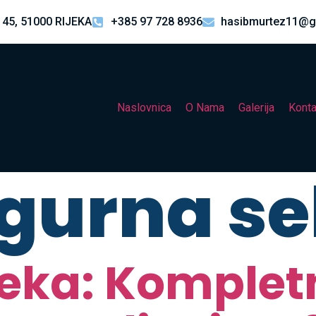
 45, 51000 RIJEKA
+385 97 728 8936
hasibmurtez11@g
Naslovnica
O Nama
Galerija
Konta
igurna se
jeka: Komplet