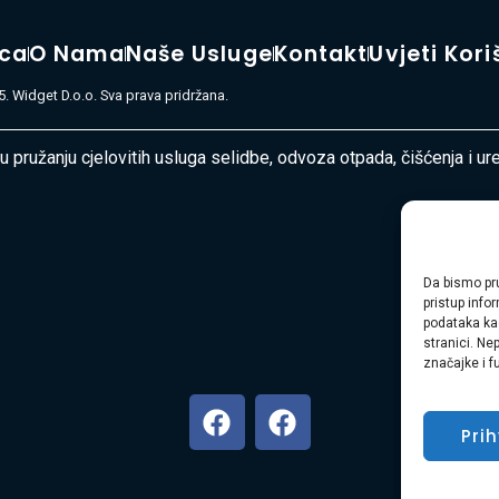
ica
O Nama
Naše Usluge
Kontakt
Uvjeti Kori
. Widget D.o.o. Sva prava pridržana.
 u pružanju cjelovitih usluga selidbe, odvoza otpada, čišćenja i u
Da bismo pru
pristup inf
podataka kao
stranici. Ne
značajke i f
Pri