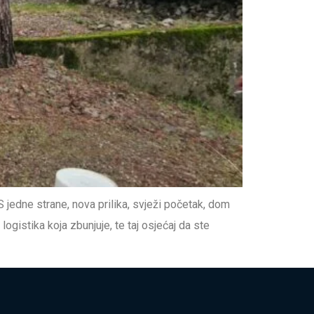
 jedne strane, nova prilika, svježi početak, dom
ogistika koja zbunjuje, te taj osjećaj da ste