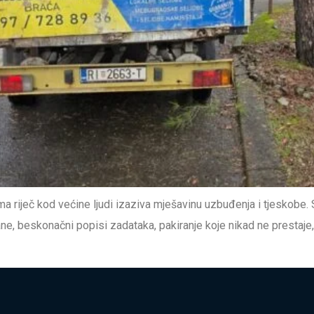
 riječ kod većine ljudi izaziva mješavinu uzbuđenja i tjeskobe. S
e, beskonačni popisi zadataka, pakiranje koje nikad ne prestaje, l