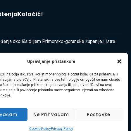
štenja
Kolačići
ređenja okoliša diljem Primorsko-goranske županije i Istre.
Upravljanje pristankom
žili najbolja iskustva, koristimo tehnologije poput kolačića za pohranu i/ili
ormacijama o uređaju. Pristanak na ove tehnologije omogućit će nam obradu
 što su ponašanje prilikom pregledavanja ili jedinstveni ID-ovi na ovoj
pristajanje ili povlačenje pristanka može negativno utjecati na određene
unkcije.
hvaćam
Ne Prihvaćam
Postavke
Cookie Policy
Privacy Policy