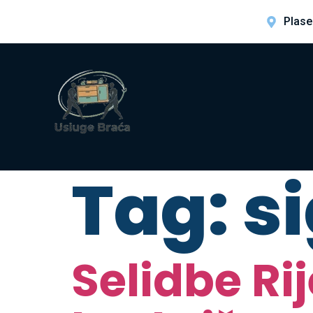
Plase
Tag:
s
Selidbe Ri