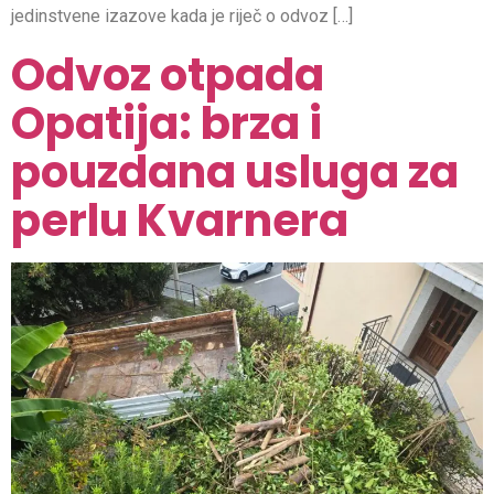
jedinstvene izazove kada je riječ o odvoz […]
Odvoz otpada
Opatija: brza i
pouzdana usluga za
perlu Kvarnera