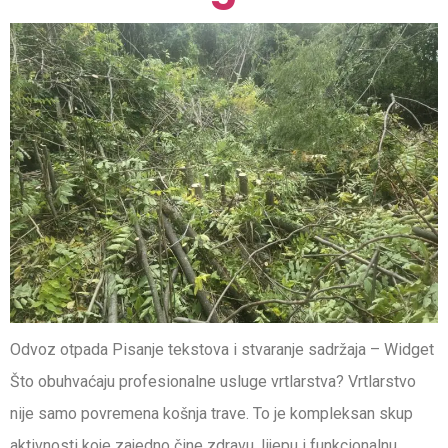
Odvoz otpada Pisanje tekstova i stvaranje sadržaja – Widget
Što obuhvaćaju profesionalne usluge vrtlarstva? Vrtlarstvo
nije samo povremena košnja trave. To je kompleksan skup
aktivnosti koje zajedno čine zdravu, lijepu i funkcionalnu