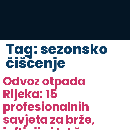
Tag:
sezonsko
čišćenje
Odvoz otpada
Rijeka: 15
profesionalnih
savjeta za brže,