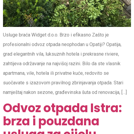
Usluge braća Widget d.o.o. Brzo i efikasno Zašto je
profesionalni odvoz otpada neophodan u Opatiji? Opatija,
grad elegantnih vila, luksuznih hotela i prekrasne riviere,
zahtijeva održavanje na najvišoj razini. Bilo da ste vlasnik
apartmana, vile, hotela ili privatne kuće, redovito se
suočavate s izazovom pravilnog zbrinjavanja otpada. Stari
namještaj nakon sezone, građevinska šuta od renovacija, […]
Odvoz otpada Istra:
brza i pouzdana