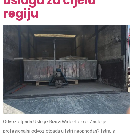
usluga za cijelu
regiju
Odvoz otpada Usluge Braća Widget d.o.o. Zašto je
profesionalni odvoz otpada u Istri neophodan? Istra, s