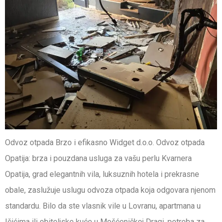
Odvoz otpada Brzo i efikasno Widget d.o.o. Odvoz otpada
Opatija: brza i pouzdana usluga za vašu perlu Kvarnera
Opatija, grad elegantnih vila, luksuznih hotela i prekrasne
obale, zaslužuje uslugu odvoza otpada koja odgovara njenom
standardu. Bilo da ste vlasnik vile u Lovranu, apartmana u
Ičićima ili obiteljske kuće u Mošćeničkoj Dragi, potreba za