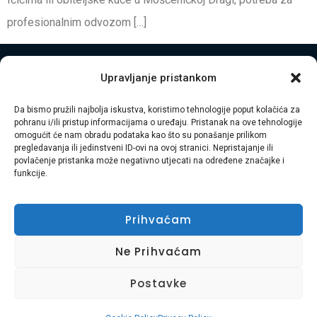
profesionalnim odvozom […]
Upravljanje pristankom
Da bismo pružili najbolja iskustva, koristimo tehnologije poput kolačića za
pohranu i/ili pristup informacijama o uređaju. Pristanak na ove tehnologije
omogućit će nam obradu podataka kao što su ponašanje prilikom
pregledavanja ili jedinstveni ID-ovi na ovoj stranici. Nepristajanje ili
povlačenje pristanka može negativno utjecati na određene značajke i
funkcije.
Naslovnica
O Nama
Naše Usluge
Kontakt
Uvjeti Korištenja
Kolačići
Prihvaćam
© Copyright 2025. Widget D.o.o. Sva prava
Ne Prihvaćam
pridržana.
Postavke
Usluga Braća d.o.o. je obiteljska tvrtka s 8 godina