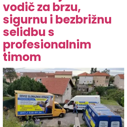
vodič za brzu,
sigurnu i bezbrižnu
selidbu s
profesionalnim
timom