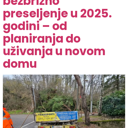
bezbrižno
preseljenje u 2025.
godini – od
planiranja do
uživanja u novom
domu