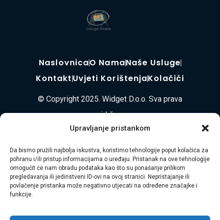
Naslovnica
O Nama
Naše Usluge
Kontakt
Uvjeti Korištenja
Kolačići
© Copyright 2025. Widget D.o.o. Sva prava
pridržana.
Upravljanje pristankom
Usluga Braća d.o.o. je obiteljska tvrtka s 8 godina
Da bismo pružili najbolja iskustva, koristimo tehnologije poput kolačića za
iskustva u pružanju cjelovitih usluga selidbe, odvoza
pohranu i/ili pristup informacijama o uređaju. Pristanak na ove tehnologije
omogućit će nam obradu podataka kao što su ponašanje prilikom
otpada, čišćenja i uređenja okoliša diljem
pregledavanja ili jedinstveni ID-ovi na ovoj stranici. Nepristajanje ili
povlačenje pristanka može negativno utjecati na određene značajke i
Primorsko-goranske županije i Istre. Naša misija je
funkcije.
vaša bezbrižnost i zadovoljstvo.