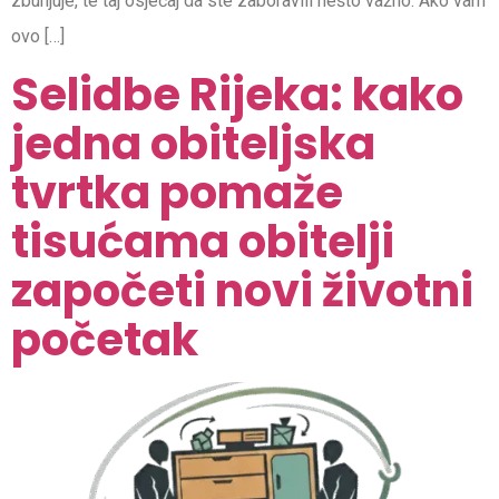
zbunjuje, te taj osjećaj da ste zaboravili nešto važno. Ako vam
ovo […]
Selidbe Rijeka: kako
jedna obiteljska
tvrtka pomaže
tisućama obitelji
započeti novi životni
početak