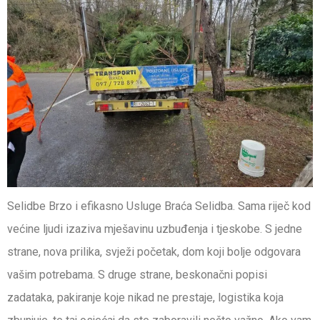
Selidbe Brzo i efikasno Usluge Braća Selidba. Sama riječ kod
većine ljudi izaziva mješavinu uzbuđenja i tjeskobe. S jedne
strane, nova prilika, svježi početak, dom koji bolje odgovara
vašim potrebama. S druge strane, beskonačni popisi
zadataka, pakiranje koje nikad ne prestaje, logistika koja