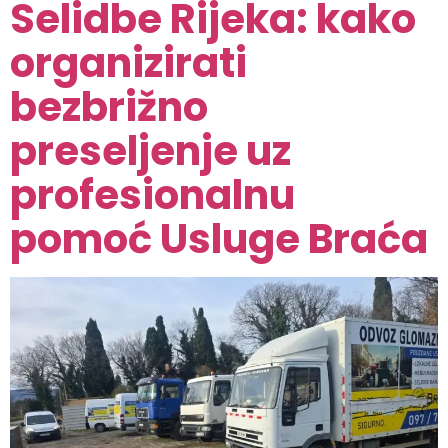
Selidbe Rijeka: kako
organizirati
bezbrižno
preseljenje uz
profesionalnu
pomoć Usluge Braća