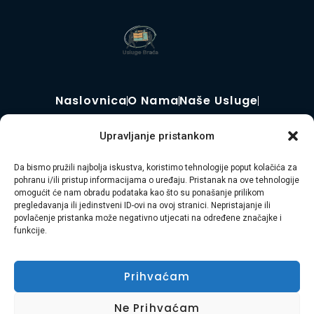
Naslovnica
O Nama
Naše Usluge
Kontakt
Uvjeti Korištenja
Kolačići
Upravljanje pristankom
© Copyright 2025. Widget D.o.o. Sva prava
Da bismo pružili najbolja iskustva, koristimo tehnologije poput kolačića za
pridržana.
pohranu i/ili pristup informacijama o uređaju. Pristanak na ove tehnologije
omogućit će nam obradu podataka kao što su ponašanje prilikom
pregledavanja ili jedinstveni ID-ovi na ovoj stranici. Nepristajanje ili
Usluga Braća d.o.o. je obiteljska tvrtka s 8 godina
povlačenje pristanka može negativno utjecati na određene značajke i
funkcije.
iskustva u pružanju cjelovitih usluga selidbe, odvoza
otpada, čišćenja i uređenja okoliša diljem
Prihvaćam
Primorsko-goranske županije i Istre. Naša misija je
vaša bezbrižnost i zadovoljstvo.
Ne Prihvaćam