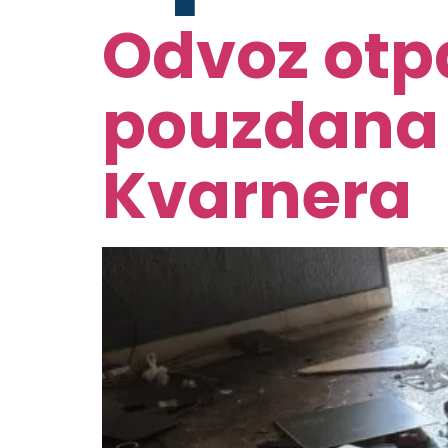
Odvoz otpa
pouzdana 
Kvarnera