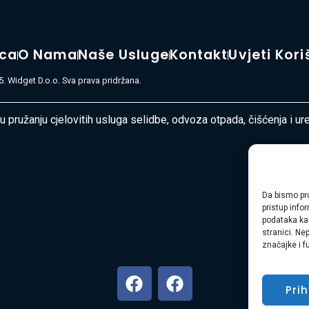
ica
O Nama
Naše Usluge
Kontakt
Uvjeti Kori
. Widget D.o.o. Sva prava pridržana.
 u pružanju cjelovitih usluga selidbe, odvoza otpada, čišćenja i u
Da bismo pru
pristup inf
podataka kao
stranici. Ne
značajke i f
Pri