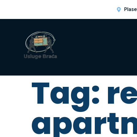
Plase
Tag:
r
apart