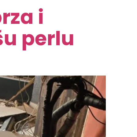
rza i
u perlu