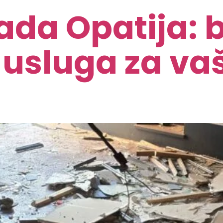
da Opatija: b
usluga za vaš