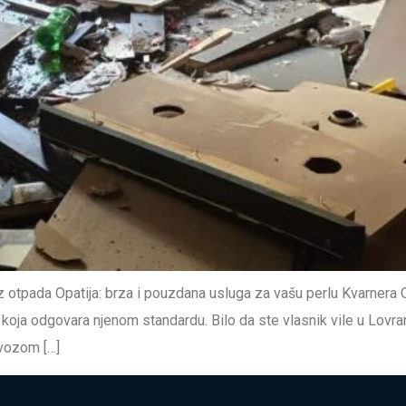
tpada Opatija: brza i pouzdana usluga za vašu perlu Kvarnera Opa
oja odgovara njenom standardu. Bilo da ste vlasnik vile u Lovranu
vozom […]