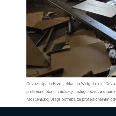
Odvoz otpada Brzo i efikasno Widget d.o.o. Odvoz o
prekrasne obale, zaslužuje uslugu odvoza otpada k
Mošćeničkoj Dragi, potreba za profesionalnim od