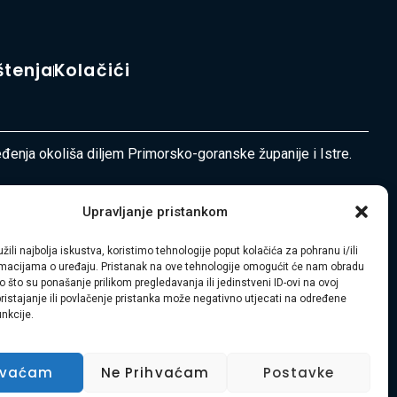
štenja
Kolačići
ređenja okoliša diljem Primorsko-goranske županije i Istre.
Upravljanje pristankom
žili najbolja iskustva, koristimo tehnologije poput kolačića za pohranu i/ili
ormacijama o uređaju. Pristanak na ove tehnologije omogućit će nam obradu
 što su ponašanje prilikom pregledavanja ili jedinstveni ID-ovi na ovoj
pristajanje ili povlačenje pristanka može negativno utjecati na određene
unkcije.
hvaćam
Ne Prihvaćam
Postavke