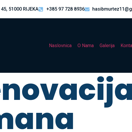
 45, 51000 RIJEKA
+385 97 728 8936
hasibmurtez11@g
Naslovnica
O Nama
Galerija
Konta
enovacij
mana