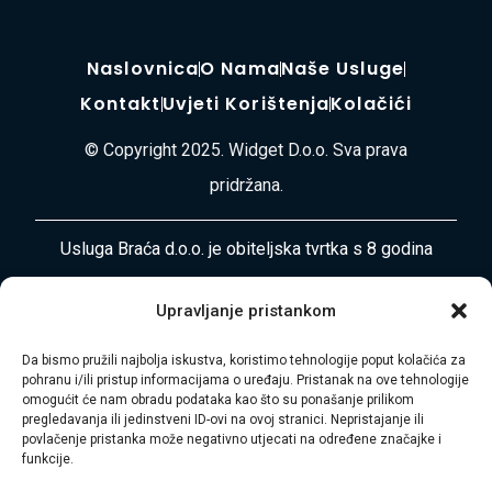
Naslovnica
O Nama
Naše Usluge
Kontakt
Uvjeti Korištenja
Kolačići
© Copyright 2025. Widget D.o.o. Sva prava
pridržana.
Usluga Braća d.o.o. je obiteljska tvrtka s 8 godina
iskustva u pružanju cjelovitih usluga selidbe, odvoza
Upravljanje pristankom
otpada, čišćenja i uređenja okoliša diljem
Primorsko-goranske županije i Istre. Naša misija je
Da bismo pružili najbolja iskustva, koristimo tehnologije poput kolačića za
pohranu i/ili pristup informacijama o uređaju. Pristanak na ove tehnologije
vaša bezbrižnost i zadovoljstvo.
omogućit će nam obradu podataka kao što su ponašanje prilikom
pregledavanja ili jedinstveni ID-ovi na ovoj stranici. Nepristajanje ili
Adresa:
Plase 45, 51000 RIJEKA
povlačenje pristanka može negativno utjecati na određene značajke i
funkcije.
Telefon:
+385 97 728 8936