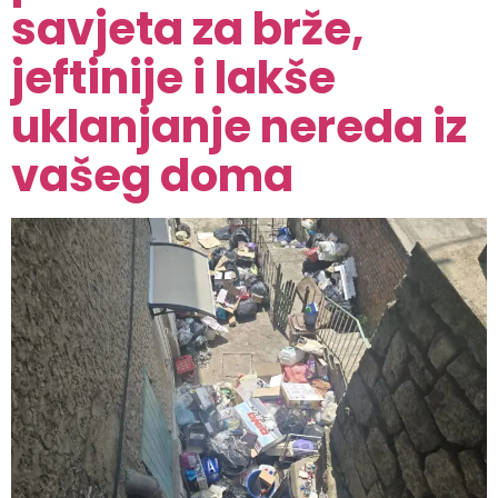
savjeta za brže,
jeftinije i lakše
uklanjanje nereda iz
vašeg doma