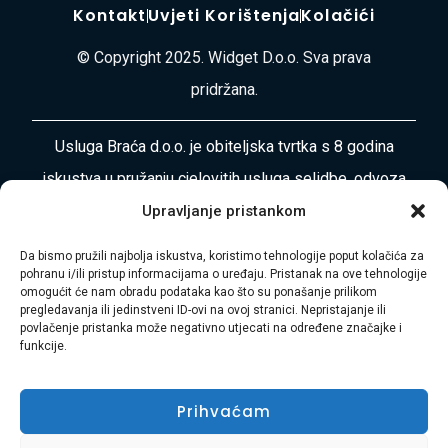
Kontakt
Uvjeti Korištenja
Kolačići
© Copyright 2025. Widget D.o.o. Sva prava
pridržana.
Usluga Braća d.o.o. je obiteljska tvrtka s 8 godina
iskustva u pružanju cjelovitih usluga selidbe, odvoza
otpada, čišćenja i uređenja okoliša diljem
Upravljanje pristankom
Primorsko-goranske županije i Istre. Naša misija je
Da bismo pružili najbolja iskustva, koristimo tehnologije poput kolačića za
vaša bezbrižnost i zadovoljstvo.
pohranu i/ili pristup informacijama o uređaju. Pristanak na ove tehnologije
omogućit će nam obradu podataka kao što su ponašanje prilikom
pregledavanja ili jedinstveni ID-ovi na ovoj stranici. Nepristajanje ili
Adresa:
Plase 45, 51000 RIJEKA
povlačenje pristanka može negativno utjecati na određene značajke i
funkcije.
Telefon:
+385 97 728 8936
Prihvaćam
E-mail:
Hasibmurtez11@gmail.com