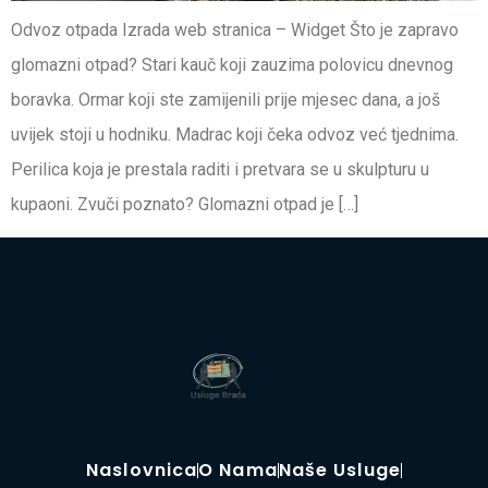
Odvoz otpada Izrada web stranica – Widget Što je zapravo
glomazni otpad? Stari kauč koji zauzima polovicu dnevnog
boravka. Ormar koji ste zamijenili prije mjesec dana, a još
uvijek stoji u hodniku. Madrac koji čeka odvoz već tjednima.
Perilica koja je prestala raditi i pretvara se u skulpturu u
kupaoni. Zvuči poznato? Glomazni otpad je […]
Naslovnica
O Nama
Naše Usluge