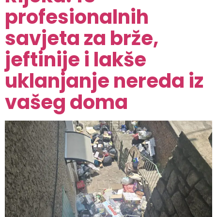
profesionalnih
savjeta za brže,
jeftinije i lakše
uklanjanje nereda iz
vašeg doma