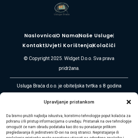
Naslovnica
O Nama
Naše Usluge
Kontakt
Uvjeti Korištenja
Kolačići
© Copyright 2025. Widget D.o.o. Sva prava
pridržana.
Usluga Braća d.o.o. je obiteljska tvrtka s 8 godina
iskustva u pružanju cjelovitih usluga selidbe, odvoza
Upravljanje pristankom
otpada, čišćenja i uređenja okoliša diljem
Primorsko-goranske županije i Istre. Naša misija je
Da bismo pružili najbolja iskustva, koristimo tehnologije poput kolačića za
pohranu i/ili pristup informacijama o uređaju. Pristanak na ove tehnologije
vaša bezbrižnost i zadovoljstvo.
omogućit će nam obradu podataka kao što su ponašanje prilikom
pregledavanja ili jedinstveni ID-ovi na ovoj stranici. Nepristajanje ili
povlačenje pristanka može negativno utjecati na određene značajke i