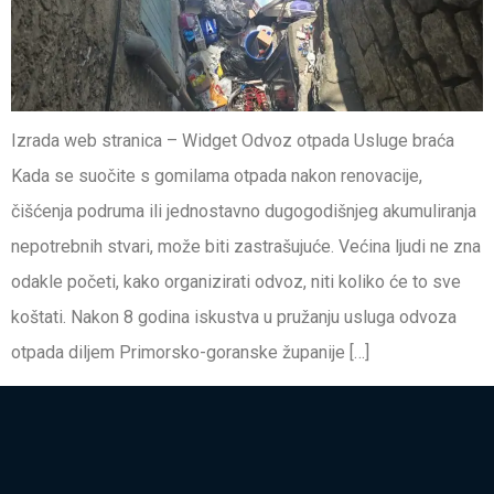
Izrada web stranica – Widget Odvoz otpada Usluge braća
Kada se suočite s gomilama otpada nakon renovacije,
čišćenja podruma ili jednostavno dugogodišnjeg akumuliranja
nepotrebnih stvari, može biti zastrašujuće. Većina ljudi ne zna
odakle početi, kako organizirati odvoz, niti koliko će to sve
koštati. Nakon 8 godina iskustva u pružanju usluga odvoza
otpada diljem Primorsko-goranske županije […]