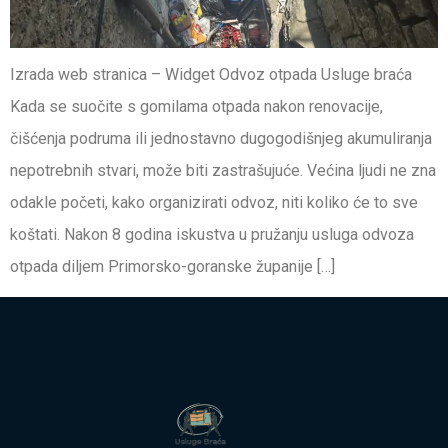
Izrada web stranica – Widget Odvoz otpada Usluge braća
Kada se suočite s gomilama otpada nakon renovacije,
čišćenja podruma ili jednostavno dugogodišnjeg akumuliranja
nepotrebnih stvari, može biti zastrašujuće. Većina ljudi ne zna
odakle početi, kako organizirati odvoz, niti koliko će to sve
koštati. Nakon 8 godina iskustva u pružanju usluga odvoza
otpada diljem Primorsko-goranske županije […]