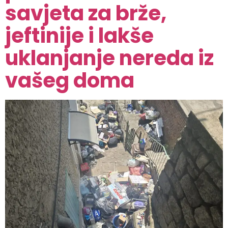
savjeta za brže,
jeftinije i lakše
uklanjanje nereda iz
vašeg doma