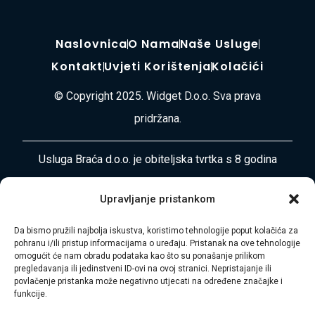
Naslovnica
O Nama
Naše Usluge
Kontakt
Uvjeti Korištenja
Kolačići
© Copyright 2025. Widget D.o.o. Sva prava
pridržana.
Usluga Braća d.o.o. je obiteljska tvrtka s 8 godina
iskustva u pružanju cjelovitih usluga selidbe, odvoza
Upravljanje pristankom
otpada, čišćenja i uređenja okoliša diljem
Primorsko-goranske županije i Istre. Naša misija je
Da bismo pružili najbolja iskustva, koristimo tehnologije poput kolačića za
pohranu i/ili pristup informacijama o uređaju. Pristanak na ove tehnologije
vaša bezbrižnost i zadovoljstvo.
omogućit će nam obradu podataka kao što su ponašanje prilikom
pregledavanja ili jedinstveni ID-ovi na ovoj stranici. Nepristajanje ili
Adresa:
Plase 45, 51000 RIJEKA
povlačenje pristanka može negativno utjecati na određene značajke i
funkcije.
Telefon:
+385 97 728 8936