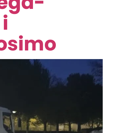
Mega-
i
nosimo