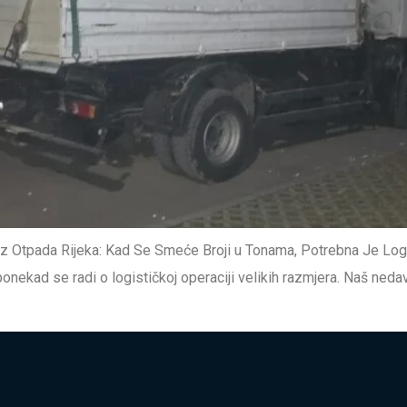
z Otpada Rijeka: Kad Se Smeće Broji u Tonama, Potrebna Je Lo
onekad se radi o logističkoj operaciji velikih razmjera. Naš ned