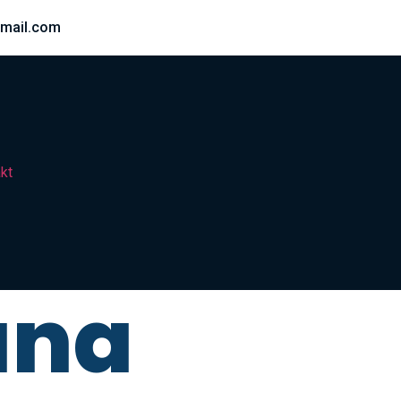
mail.com
kt
una