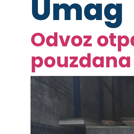
Umag
Odvoz otpa
pouzdana u