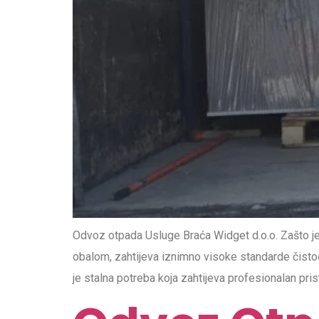
Odvoz otpada Usluge Braća Widget d.o.o. Zašto je
obalom, zahtijeva iznimno visoke standarde čistoće 
je stalna potreba koja zahtijeva profesionalan pri