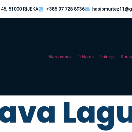
 45, 51000 RIJEKA
+385 97 728 8936
hasibmurtez11@g
Naslovnica
O Nama
Galerija
Konta
lava Lag