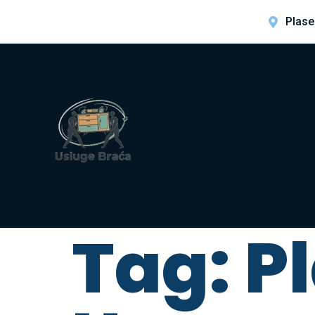
Plase
Tag:
P