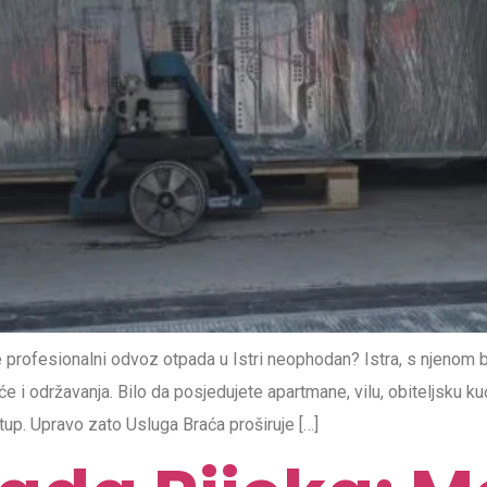
 profesionalni odvoz otpada u Istri neophodan? Istra, s njenom 
i održavanja. Bilo da posjedujete apartmane, vilu, obiteljsku kuću
stup. Upravo zato Usluga Braća proširuje […]