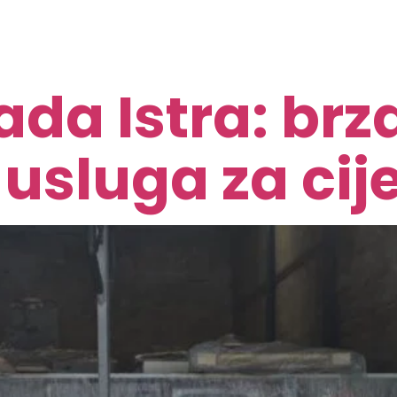
da Istra: brza
sluga za cije