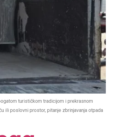
bogatom turističkom tradicijom i prekrasnom
 ili poslovni prostor, pitanje zbrinjavanja otpada