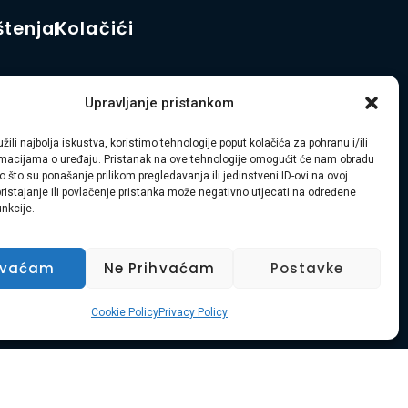
štenja
Kolačići
Upravljanje pristankom
ređenja okoliša diljem Primorsko-goranske županije i Istre.
žili najbolja iskustva, koristimo tehnologije poput kolačića za pohranu i/ili
ormacijama o uređaju. Pristanak na ove tehnologije omogućit će nam obradu
 što su ponašanje prilikom pregledavanja ili jedinstveni ID-ovi na ovoj
pristajanje ili povlačenje pristanka može negativno utjecati na određene
unkcije.
hvaćam
Ne Prihvaćam
Postavke
Cookie Policy
Privacy Policy