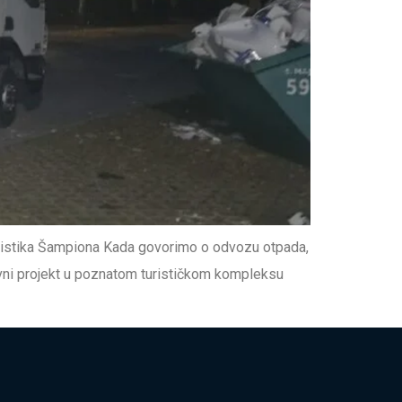
gistika Šampiona Kada govorimo o odvozu otpada,
avni projekt u poznatom turističkom kompleksu