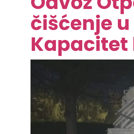
Odvoz Otp
čišćenje u
Kapacitet