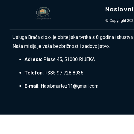
Naslovn
© Copyright 2025
Usluga Braća d.o.o. je obiteljska tvrtka s 8 godina iskustva
Naša misija je vaša bezbrižnost i zadovoljstvo.
Adresa:
Plase 45, 51000 RIJEKA
Telefon:
+385 97 728 8936
E-mail:
Hasibmurtez11@gmail.com
Widget D.o.o.