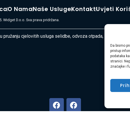
ica
O Nama
Naše Usluge
Kontakt
Uvjeti Kori
. Widget D.o.o. Sva prava pridržana.
 u pružanju cjelovitih usluga selidbe, odvoza otpada, čišćenja i u
Da bismo pru
pristup inf
podataka kao
stranici. Ne
značajke i f
Pri