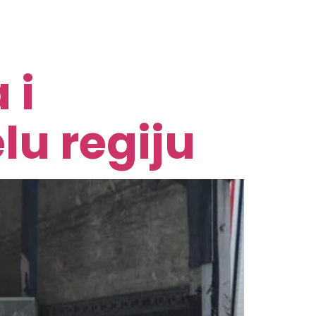
 i
lu regiju