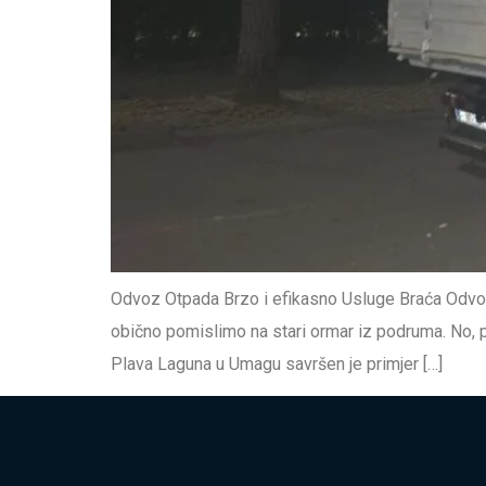
Odvoz Otpada Brzo i efikasno Usluge Braća Odvo
obično pomislimo na stari ormar iz podruma. No, p
Plava Laguna u Umagu savršen je primjer […]