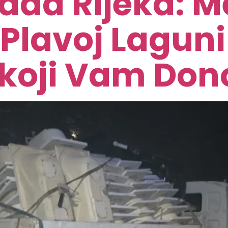
ada Rijeka: 
 Plavoj Laguni 
 koji Vam Do