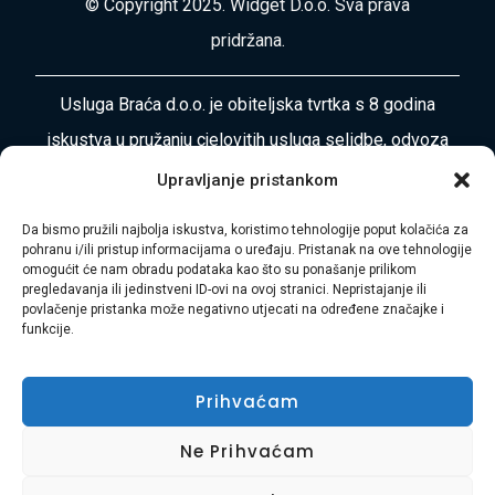
© Copyright 2025. Widget D.o.o. Sva prava
pridržana.
Usluga Braća d.o.o. je obiteljska tvrtka s 8 godina
iskustva u pružanju cjelovitih usluga selidbe, odvoza
otpada, čišćenja i uređenja okoliša diljem
Upravljanje pristankom
Primorsko-goranske županije i Istre. Naša misija je
Da bismo pružili najbolja iskustva, koristimo tehnologije poput kolačića za
vaša bezbrižnost i zadovoljstvo.
pohranu i/ili pristup informacijama o uređaju. Pristanak na ove tehnologije
omogućit će nam obradu podataka kao što su ponašanje prilikom
pregledavanja ili jedinstveni ID-ovi na ovoj stranici. Nepristajanje ili
Adresa:
Plase 45, 51000 RIJEKA
povlačenje pristanka može negativno utjecati na određene značajke i
funkcije.
Telefon:
+385 97 728 8936
E-mail:
Hasibmurtez11@gmail.com
Prihvaćam
Ne Prihvaćam