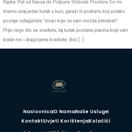
Rijeka: Put od Kaosa do Potpune Slobode Prostora Svi mi
imamo onaj jedan kutak u kući, garaži ili podrumu koji polako
postaje odlagalište “stvari koje će nam možda zatrebati”.
Prije nego što se snađete, taj kutak postane planina koja vam
krade mir i dragocjene kvadrate. Bilo […]
Naslovnica
O Nama
Naše Usluge
Kontakt
Uvjeti Korištenja
Kolačići