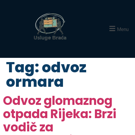
Menu
Tag:
odvoz
ormara
Odvoz glomaznog
otpada Rijeka: Brzi
vodič za