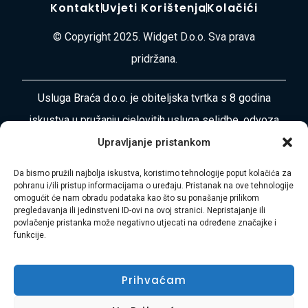
Kontakt
Uvjeti Korištenja
Kolačići
© Copyright 2025. Widget D.o.o. Sva prava
pridržana.
Usluga Braća d.o.o. je obiteljska tvrtka s 8 godina
iskustva u pružanju cjelovitih usluga selidbe, odvoza
otpada, čišćenja i uređenja okoliša diljem
Upravljanje pristankom
Primorsko-goranske županije i Istre. Naša misija je
Da bismo pružili najbolja iskustva, koristimo tehnologije poput kolačića za
vaša bezbrižnost i zadovoljstvo.
pohranu i/ili pristup informacijama o uređaju. Pristanak na ove tehnologije
omogućit će nam obradu podataka kao što su ponašanje prilikom
pregledavanja ili jedinstveni ID-ovi na ovoj stranici. Nepristajanje ili
Adresa:
Plase 45, 51000 RIJEKA
povlačenje pristanka može negativno utjecati na određene značajke i
funkcije.
Telefon:
+385 97 728 8936
Prihvaćam
E-mail:
Hasibmurtez11@gmail.com