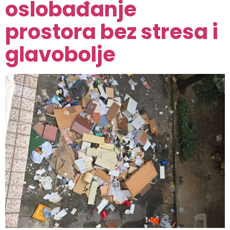
oslobađanje
prostora bez stresa i
glavobolje