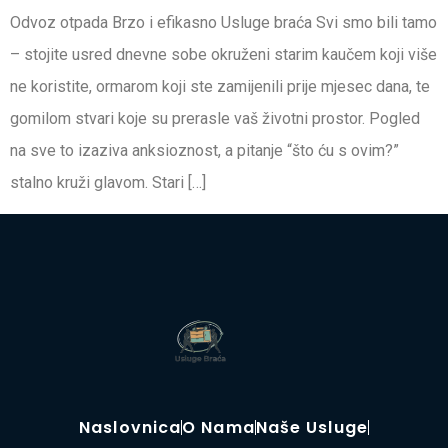
Odvoz otpada Brzo i efikasno Usluge braća Svi smo bili tamo
– stojite usred dnevne sobe okruženi starim kaučem koji više
ne koristite, ormarom koji ste zamijenili prije mjesec dana, te
gomilom stvari koje su prerasle vaš životni prostor. Pogled
na sve to izaziva anksioznost, a pitanje “što ću s ovim?”
stalno kruži glavom. Stari […]
Naslovnica
O Nama
Naše Usluge