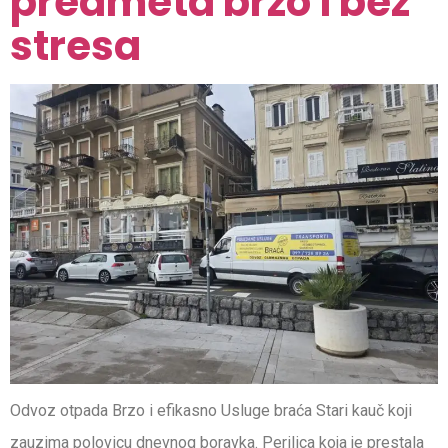
predmeta brzo i bez
stresa
Odvoz otpada Brzo i efikasno Usluge braća Stari kauč koji
zauzima polovicu dnevnog boravka. Perilica koja je prestala