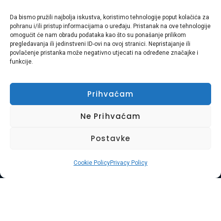
pridržana.
Da bismo pružili najbolja iskustva, koristimo tehnologije poput kolačića za
pohranu i/ili pristup informacijama o uređaju. Pristanak na ove tehnologije
omogućit će nam obradu podataka kao što su ponašanje prilikom
Usluga Braća d.o.o. je obiteljska tvrtka s 8 godina
pregledavanja ili jedinstveni ID-ovi na ovoj stranici. Nepristajanje ili
povlačenje pristanka može negativno utjecati na određene značajke i
iskustva u pružanju cjelovitih usluga selidbe, odvoza
funkcije.
otpada, čišćenja i uređenja okoliša diljem
Primorsko-goranske županije i Istre. Naša misija je
Prihvaćam
vaša bezbrižnost i zadovoljstvo.
Ne Prihvaćam
Adresa:
Plase 45, 51000 RIJEKA
Postavke
Telefon:
+385 97 728 8936
Cookie Policy
Privacy Policy
E-mail:
Hasibmurtez11@gmail.com