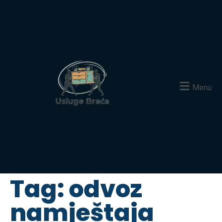
Menu
Tag:
odvoz
namještaja