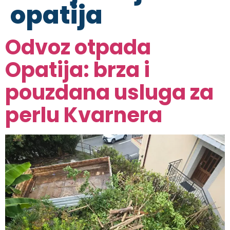
opatija
Odvoz otpada
Opatija: brza i
pouzdana usluga za
perlu Kvarnera