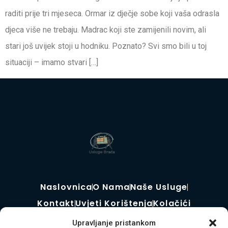
raditi prije tri mjeseca. Ormar iz dječje sobe koji vaša odrasla
djeca više ne trebaju. Madrac koji ste zamijenili novim, ali
stari još uvijek stoji u hodniku. Poznato? Svi smo bili u toj
situaciji – imamo stvari […]
Naslovnica
O Nama
Naše Usluge
Kontakt
Uvjeti Korištenja
Kolačići
Upravljanje pristankom
© Copyright 2025. Widget D.o.o. Sva prava