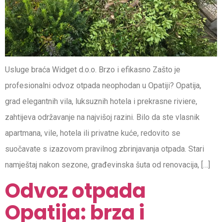
Usluge braća Widget d.o.o. Brzo i efikasno Zašto je
profesionalni odvoz otpada neophodan u Opatiji? Opatija,
grad elegantnih vila, luksuznih hotela i prekrasne riviere,
zahtijeva održavanje na najvišoj razini. Bilo da ste vlasnik
apartmana, vile, hotela ili privatne kuće, redovito se
suočavate s izazovom pravilnog zbrinjavanja otpada. Stari
namještaj nakon sezone, građevinska šuta od renovacija, […]
Odvoz otpada
Opatija: brza i