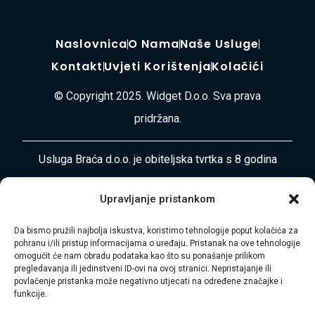
Naslovnica
O Nama
Naše Usluge
Kontakt
Uvjeti Korištenja
Kolačići
© Copyright 2025. Widget D.o.o. Sva prava
pridržana.
Usluga Braća d.o.o. je obiteljska tvrtka s 8 godina
iskustva u pružanju cjelovitih usluga selidbe, odvoza
Upravljanje pristankom
otpada, čišćenja i uređenja okoliša diljem
Primorsko-goranske županije i Istre. Naša misija je
Da bismo pružili najbolja iskustva, koristimo tehnologije poput kolačića za
pohranu i/ili pristup informacijama o uređaju. Pristanak na ove tehnologije
vaša bezbrižnost i zadovoljstvo.
omogućit će nam obradu podataka kao što su ponašanje prilikom
pregledavanja ili jedinstveni ID-ovi na ovoj stranici. Nepristajanje ili
Adresa:
Plase 45, 51000 RIJEKA
povlačenje pristanka može negativno utjecati na određene značajke i
funkcije.
Telefon:
+385 97 728 8936