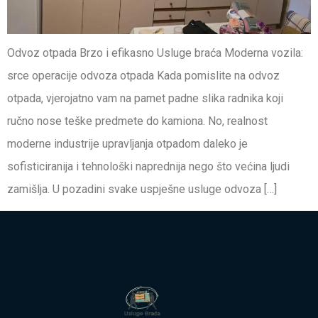
Odvoz otpada Brzo i efikasno Usluge braća Moderna vozila:
srce operacije odvoza otpada Kada pomislite na odvoz
otpada, vjerojatno vam na pamet padne slika radnika koji
ručno nose teške predmete do kamiona. No, realnost
moderne industrije upravljanja otpadom daleko je
sofisticiranija i tehnološki naprednija nego što većina ljudi
zamišlja. U pozadini svake uspješne usluge odvoza […]