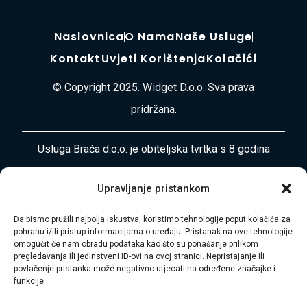
Naslovnica
O Nama
Naše Usluge
Kontakt
Uvjeti Korištenja
Kolačići
© Copyright 2025. Widget D.o.o. Sva prava
pridržana.
Usluga Braća d.o.o. je obiteljska tvrtka s 8 godina
iskustva u pružanju cjelovitih usluga selidbe, odvoza
Upravljanje pristankom
otpada, čišćenja i uređenja okoliša diljem
Primorsko-goranske županije i Istre. Naša misija je
Da bismo pružili najbolja iskustva, koristimo tehnologije poput kolačića za
pohranu i/ili pristup informacijama o uređaju. Pristanak na ove tehnologije
vaša bezbrižnost i zadovoljstvo.
omogućit će nam obradu podataka kao što su ponašanje prilikom
pregledavanja ili jedinstveni ID-ovi na ovoj stranici. Nepristajanje ili
Adresa:
Plase 45, 51000 RIJEKA
povlačenje pristanka može negativno utjecati na određene značajke i
funkcije.
Telefon:
+385 97 728 8936