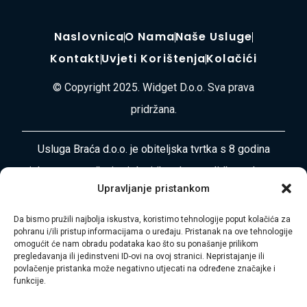
Naslovnica
O Nama
Naše Usluge
Kontakt
Uvjeti Korištenja
Kolačići
© Copyright 2025. Widget D.o.o. Sva prava
pridržana.
Usluga Braća d.o.o. je obiteljska tvrtka s 8 godina
iskustva u pružanju cjelovitih usluga selidbe, odvoza
Upravljanje pristankom
otpada, čišćenja i uređenja okoliša diljem
Primorsko-goranske županije i Istre. Naša misija je
Da bismo pružili najbolja iskustva, koristimo tehnologije poput kolačića za
pohranu i/ili pristup informacijama o uređaju. Pristanak na ove tehnologije
vaša bezbrižnost i zadovoljstvo.
omogućit će nam obradu podataka kao što su ponašanje prilikom
pregledavanja ili jedinstveni ID-ovi na ovoj stranici. Nepristajanje ili
Adresa:
Plase 45, 51000 RIJEKA
povlačenje pristanka može negativno utjecati na određene značajke i
funkcije.
Telefon:
+385 97 728 8936