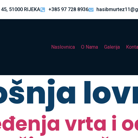
 45, 51000 RIJEKA
+385 97 728 8936
hasibmurtez11@g
Naslovnica
O Nama
Galerija
Konta
ošnja lov
đenja vrta i 