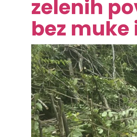
zelenih po
bez muke i