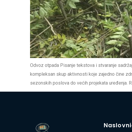
Odvoz otpada Pisanje tekstova i stvaranje sadržaj
kompleksan skup aktivnosti koje zajedno čine zdra
sezonskih poslova do većih projekata uređenja. Red
Naslovn