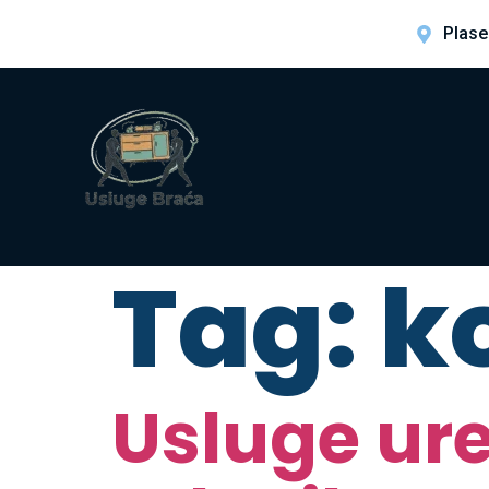
Plase
Tag:
k
Usluge ure