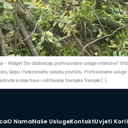
a – Widget Što obuhvaćaju profesionalne usluge vrtlarstva? Vrtl
vu, lijepu i funkcionalnu vanjsku površinu. Profesionalne usluge
ovita košnja trave i održavanje travnjaka Travnjak […]
ica
O Nama
Naše Usluge
Kontakt
Uvjeti Kori