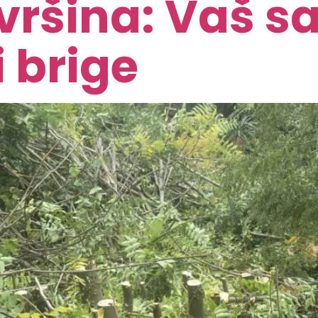
vršina: Vaš sa
 brige