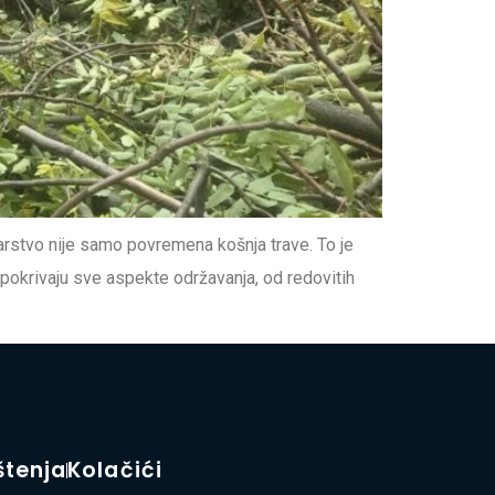
arstvo nije samo povremena košnja trave. To je
 pokrivaju sve aspekte održavanja, od redovitih
štenja
Kolačići