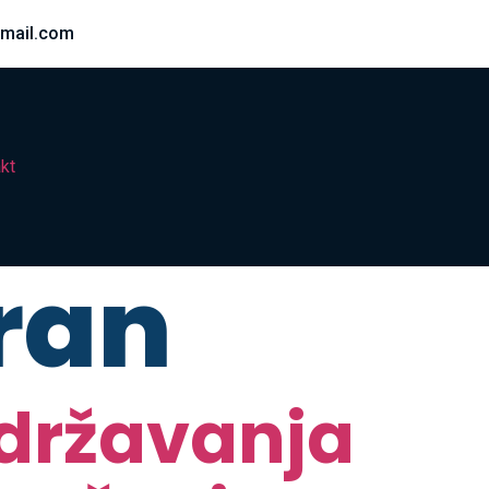
mail.com
kt
ran
održavanja