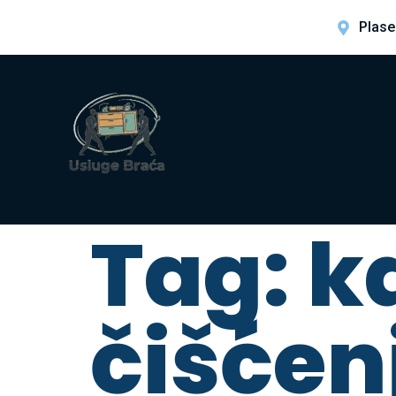
Plase
Tag:
k
čišćen