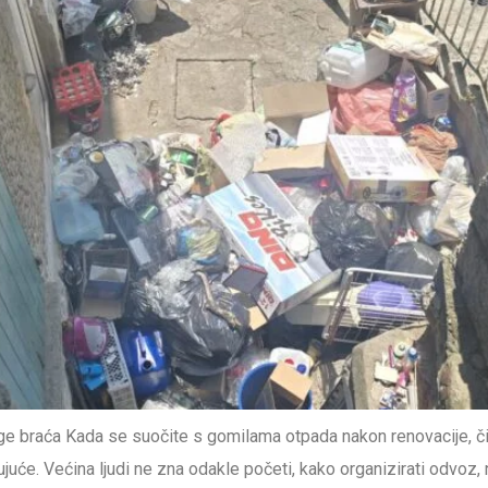
e braća Kada se suočite s gomilama otpada nakon renovacije, č
juće. Većina ljudi ne zna odakle početi, kako organizirati odvoz, 