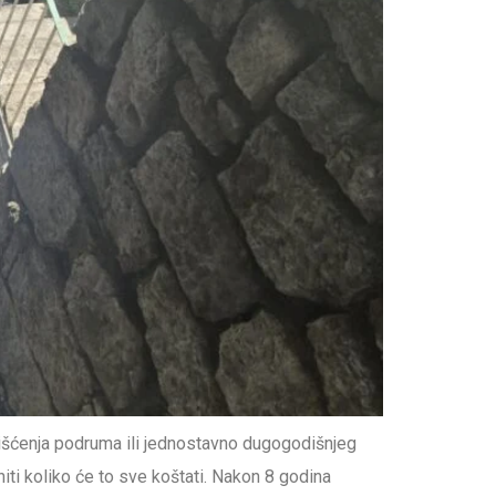
išćenja podruma ili jednostavno dugogodišnjeg
niti koliko će to sve koštati. Nakon 8 godina