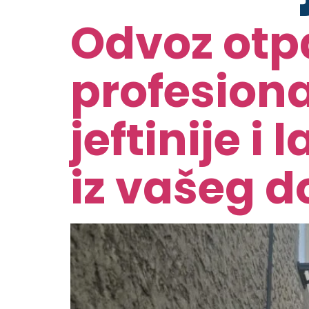
Odvoz otpa
profesiona
jeftinije i
iz vašeg 