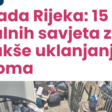
da Rijeka: 15
lnih savjeta z
 lakše uklanja
doma