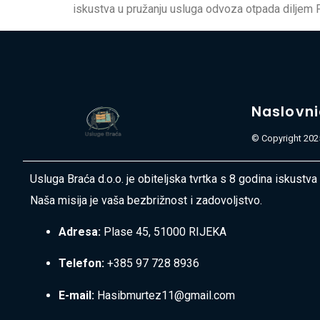
iskustva u pružanju usluga odvoza otpada diljem 
Naslovn
© Copyright 2025
Usluga Braća d.o.o. je obiteljska tvrtka s 8 godina iskustva
Naša misija je vaša bezbrižnost i zadovoljstvo.
Adresa:
Plase 45, 51000 RIJEKA
Telefon:
+385 97 728 8936
E-mail:
Hasibmurtez11@gmail.com