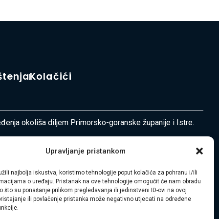
štenja
Kolačići
ređenja okoliša diljem Primorsko-goranske županije i Istre.
Upravljanje pristankom
žili najbolja iskustva, koristimo tehnologije poput kolačića za pohranu i/ili
ormacijama o uređaju. Pristanak na ove tehnologije omogućit će nam obradu
 što su ponašanje prilikom pregledavanja ili jedinstveni ID-ovi na ovoj
pristajanje ili povlačenje pristanka može negativno utjecati na određene
unkcije.