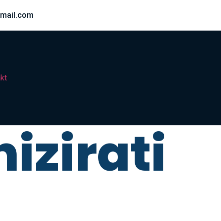
mail.com
kt
izirati