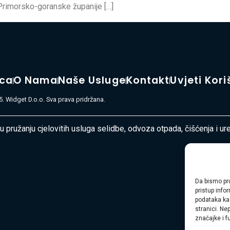
Primorsko-goranske županije […]
ica
O Nama
Naše Usluge
Kontakt
Uvjeti Kori
. Widget D.o.o. Sva prava pridržana.
 u pružanju cjelovitih usluga selidbe, odvoza otpada, čišćenja i u
Da bismo pru
pristup inf
podataka kao
stranici. Ne
značajke i f