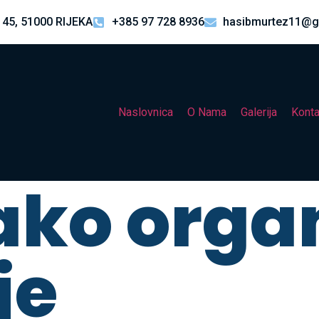
 45, 51000 RIJEKA
+385 97 728 8936
hasibmurtez11@g
Naslovnica
O Nama
Galerija
Konta
ako organ
je