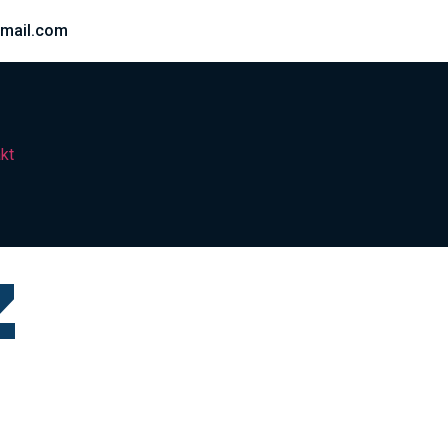
mail.com
kt
z