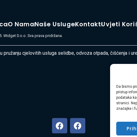
ica
O Nama
Naše Usluge
Kontakt
Uvjeti Kori
. Widget D.o.o. Sva prava pridržana.
 u pružanju cjelovitih usluga selidbe, odvoza otpada, čišćenja i u
Da bismo pru
pristup inf
podataka kao
stranici. Ne
značajke i f
Pri