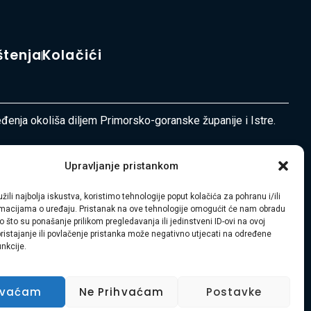
štenja
Kolačići
ređenja okoliša diljem Primorsko-goranske županije i Istre.
Upravljanje pristankom
žili najbolja iskustva, koristimo tehnologije poput kolačića za pohranu i/ili
ormacijama o uređaju. Pristanak na ove tehnologije omogućit će nam obradu
 što su ponašanje prilikom pregledavanja ili jedinstveni ID-ovi na ovoj
pristajanje ili povlačenje pristanka može negativno utjecati na određene
unkcije.
hvaćam
Ne Prihvaćam
Postavke