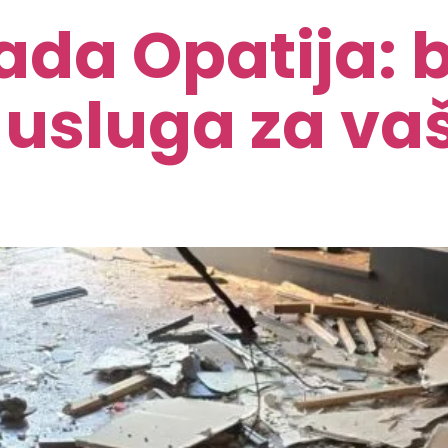
da Opatija: b
usluga za vaš