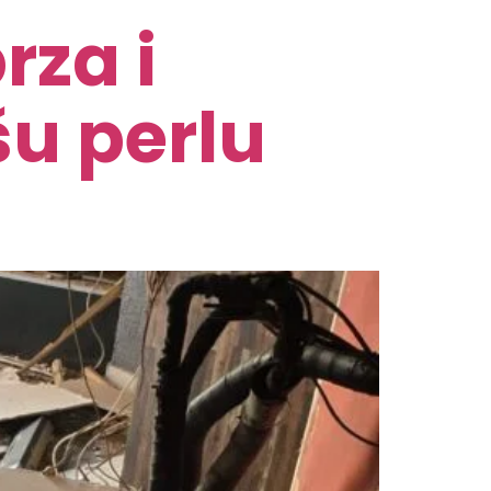
rza i
u perlu