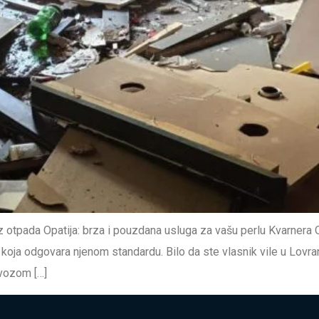
tpada Opatija: brza i pouzdana usluga za vašu perlu Kvarnera Opa
oja odgovara njenom standardu. Bilo da ste vlasnik vile u Lovranu
vozom […]