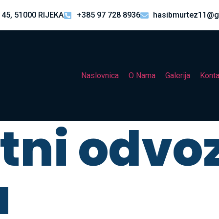
 45, 51000 RIJEKA
+385 97 728 8936
hasibmurtez11@g
Naslovnica
O Nama
Galerija
Konta
itni odvo
a