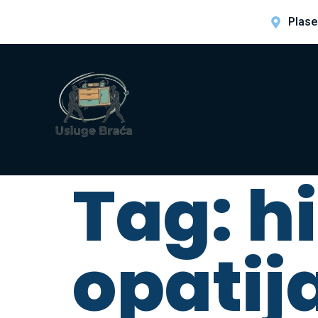
Plase
Tag:
h
opatij