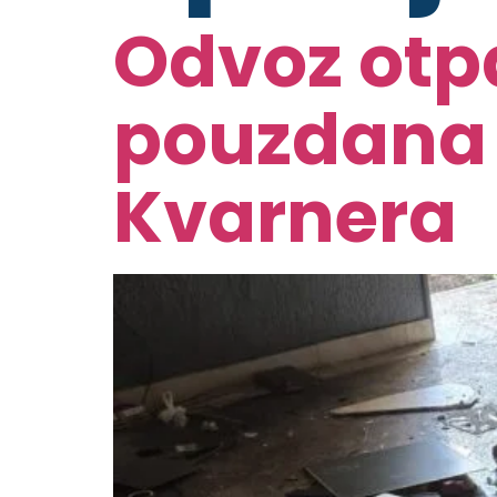
Odvoz otpa
pouzdana 
Kvarnera