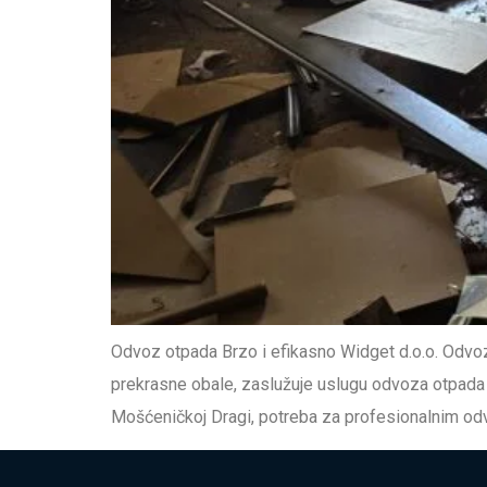
Odvoz otpada Brzo i efikasno Widget d.o.o. Odvoz o
prekrasne obale, zaslužuje uslugu odvoza otpada k
Mošćeničkoj Dragi, potreba za profesionalnim od