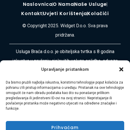
Naslovnica
O Nama
Naše Usluge
Kontakt
Uvjeti Korištenja
Kolačići
© Copyright 2025. Widget D.o.o. Sva prava
pridržana.
Usluga Braća d.o.o. je obiteljska tvrtka s 8 godina
iskustva u pružanju cjelovitih usluga selidbe, odvoza
Upravljanje pristankom
otpada, čišćenja i uređenja okoliša diljem
Primorsko-goranske županije i Istre. Naša misija je
Da bismo pružili najbolja iskustva, koristimo tehnologije poput kolačića za
pohranu i/ili pristup informacijama o uređaju. Pristanak na ove tehnologije
vaša bezbrižnost i zadovoljstvo.
omogućit će nam obradu podataka kao što su ponašanje prilikom
pregledavanja ili jedinstveni ID-ovi na ovoj stranici. Nepristajanje ili
Adresa:
Plase 45, 51000 RIJEKA
povlačenje pristanka može negativno utjecati na određene značajke i
funkcije.
Telefon:
+385 97 728 8936
Prihvaćam
E-mail:
Hasibmurtez11@gmail.com